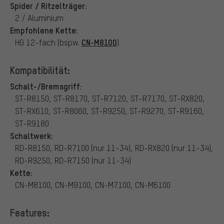
Spider / Ritzelträger:
2 / Aluminium
Empfohlene Kette:
CN-M8100
HG 12-fach (bspw.
)
Kompatibilität:
Schalt-/Bremsgriff:
ST-R8150, ST-R8170, ST-R7120, ST-R7170, ST-RX820,
ST-RX610, ST-R8060, ST-R9250, ST-R9270, ST-R9160,
ST-R9180
Schaltwerk:
RD-R8150, RD-R7100 (nur 11-34), RD-RX820 (nur 11-34),
RD-R9250, RD-R7150 (nur 11-34)
Kette:
CN-M8100, CN-M9100, CN-M7100, CN-M6100
Features: