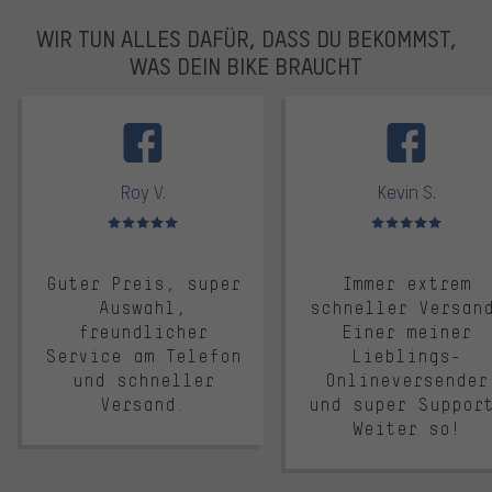
WIR TUN ALLES DAFÜR, DASS DU BEKOMMST,
WAS DEIN BIKE BRAUCHT
facebook
Roy V.
Kevin S.
Bewertungen: 5 von 5
Bewertungen: 5 von 5
Guter Preis, super
Immer extrem
Auswahl,
schneller Versan
freundlicher
Einer meiner
Service am Telefon
Lieblings-
und schneller
Onlineversender
Versand.
und super Suppor
Weiter so!