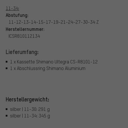
11-34:
Abstufung:
11-12-13-14-15-17-19-21-24-27-30-34 Z
Herstellernummer:
ICSR810112134
Lieferumfang:
1 x Kassette Shimano Ultegra CS-R8101-12
1 x Abschlussring Shimano Aluminium
Herstellergewicht:
silber | 11-30: 291 g
silber | 11-34: 345 g