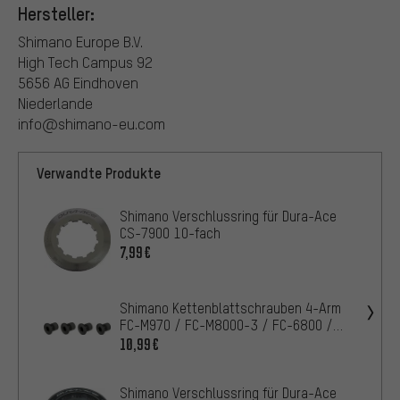
Hersteller:
Shimano Europe B.V.
High Tech Campus 92
5656 AG Eindhoven
Niederlande
info@shimano-eu.com
Verwandte Produkte
Shimano Verschlussring für Dura-Ace
CS-7900 10-fach
7,99€
Shimano Kettenblattschrauben 4-Arm
FC-M970 / FC-M8000-3 / FC-6800 /
FC-R9100
10,99€
Shimano Verschlussring für Dura-Ace