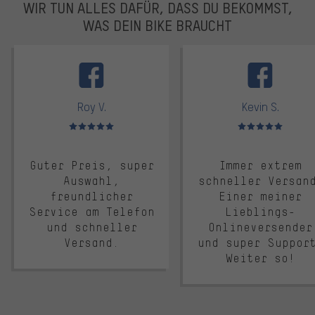
WIR TUN ALLES DAFÜR, DASS DU BEKOMMST,
WAS DEIN BIKE BRAUCHT
facebook
Roy V.
Kevin S.
Bewertungen: 5 von 5
Bewertungen: 5 von 5
Guter Preis, super
Immer extrem
Auswahl,
schneller Versan
freundlicher
Einer meiner
Service am Telefon
Lieblings-
und schneller
Onlineversender
Versand.
und super Suppor
Weiter so!