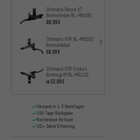
Shimano Deore XT
Shima
Bremshebel BL-M8200
Brems
60,99€
52,9
AB
Shimano XTR BL-M9200
Shiman
Bremshebel
BL-M8
58,99€
33,99
Shimano XTR Enduro
Shima
Bremsgriff BL-M9120
v+h S
Schal
52,99€
399,0
AB
ST-R9
fach
Versand in 1-3 Werktagen
100 Tage Rückgabe
Kostenlose Retoure
25+ Jahre Erfahrung