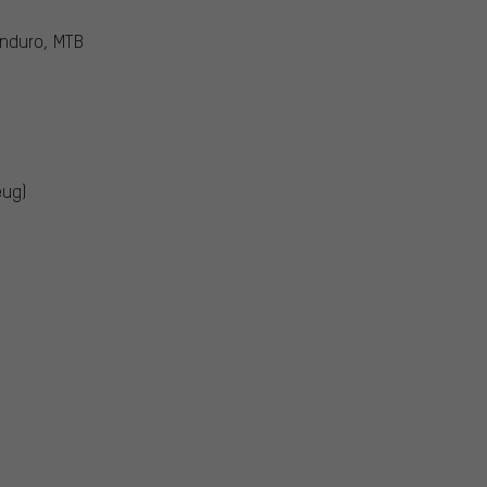
Enduro, MTB
eug)