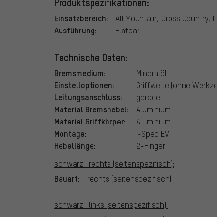
Produktspezifikationen:
Einsatzbereich:
All Mountain, Cross Country, 
Ausführung:
Flatbar
Technische Daten:
Bremsmedium:
Mineralöl
Einstelloptionen:
Griffweite (ohne Werkz
Leitungsanschluss:
gerade
Material Bremshebel:
Aluminium
Material Griffkörper:
Aluminium
Montage:
I-Spec EV
Hebellänge:
2-Finger
schwarz | rechts (seitenspezifisch):
Bauart:
rechts (seitenspezifisch)
schwarz | links (seitenspezifisch):