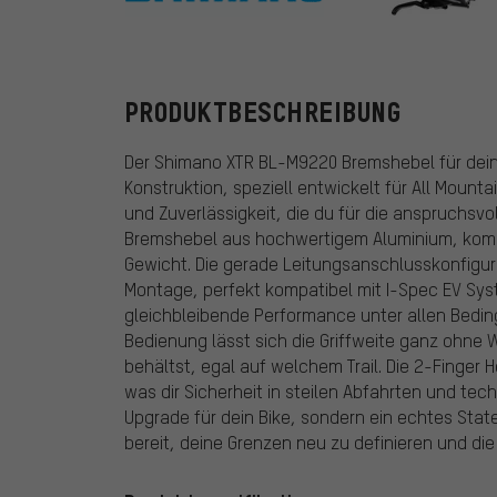
Shimano
PRODUKTBESCHREIBUNG
Der Shimano XTR BL-M9220 Bremshebel für dei
Konstruktion, speziell entwickelt für All Mounta
und Zuverlässigkeit, die du für die anspruchsvol
Bremshebel aus hochwertigem Aluminium, kombi
Gewicht. Die gerade Leitungsanschlusskonfigura
Montage, perfekt kompatibel mit I-Spec EV Sys
gleichbleibende Performance unter allen Bedin
Bedienung lässt sich die Griffweite ganz ohne W
behältst, egal auf welchem Trail. Die 2-Finger H
was dir Sicherheit in steilen Abfahrten und tec
Upgrade für dein Bike, sondern ein echtes Sta
bereit, deine Grenzen neu zu definieren und die 