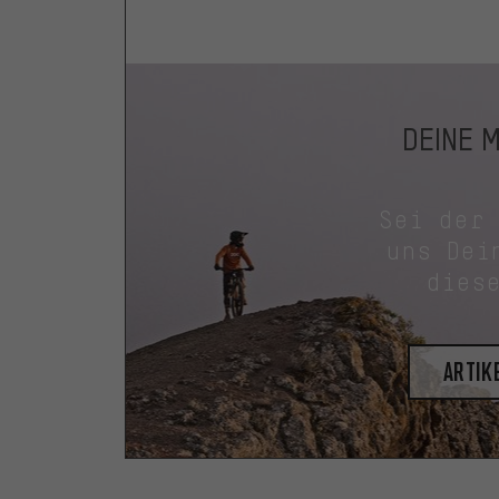
DEINE 
Sei der
uns Dei
dies
Artik