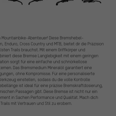
n Mountainbike-Abenteuer! Diese Bremshebel-
in, Enduro, Cross Country und MTB, bietet dir die Präzision
lsten Trails brauchst. Mit einem Griffkörper und
niert diese Bremse Langlebigkeit mit einem geringen
tion sorgt für eine einfache und schnörkellose
temen. Das Bremsmedium Mineralöl garantiert eine
gungen, ohne Kompromisse. Für eine personalisierte
erkzeug einstellen, sodass du die volle Kontrolle
ebellänge ist ideal für eine präzise Bremskraftdosierung,
hnischen Passagen gibt. Diese Bremse ist nicht nur ein
tement in Sachen Performance und Qualität. Mach dich
Trails mit Vertrauen und Stil zu erobern.