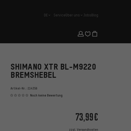
DE
Service
Über uns
Jobs
Blog
Deutsch
SHIMANO XTR BL-M9220
BREMSHEBEL
Artikel-Nr.:
214356
Noch keine Bewertung
73,99€
zzgl.
Versandkosten