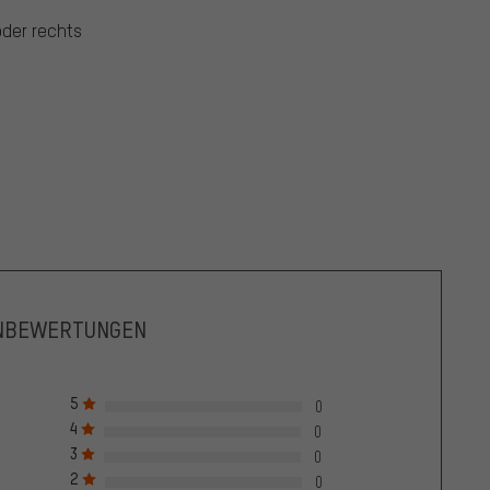
oder rechts
NBEWERTUNGEN
5
0
4
0
3
0
2
0