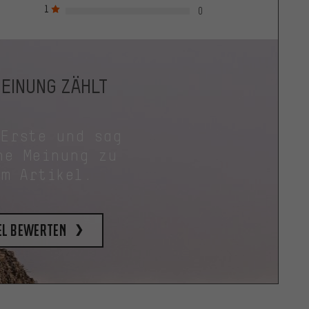
1
0
MEINUNG ZÄHLT
 Erste und sag
ne Meinung zu
em Artikel.
el bewerten