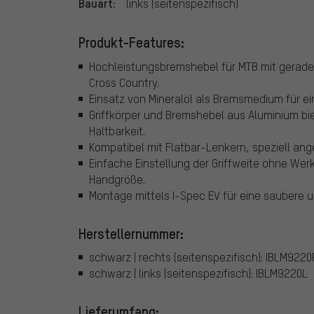
Bauart:
links (seitenspezifisch)
Produkt-Features:
Hochleistungsbremshebel für MTB mit geradem
Cross Country.
Einsatz von Mineralöl als Bremsmedium für e
Griffkörper und Bremshebel aus Aluminium bi
Haltbarkeit.
Kompatibel mit Flatbar-Lenkern, speziell an
Einfache Einstellung der Griffweite ohne Wer
Handgröße.
Montage mittels I-Spec EV für eine saubere un
Herstellernummer:
schwarz | rechts (seitenspezifisch): IBLM9220
schwarz | links (seitenspezifisch): IBLM9220L
Lieferumfang: