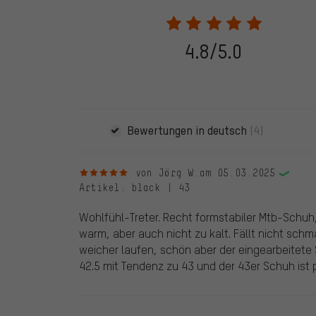
28.05.2022 werden nur Bewertungen veröffentlicht, die
eine Bestellnummer angegeben wird. Wir schalten die
frei. Alle verifizierten Bewertungen sind mit einem grün
dem 28.05.2022 und ab dem 28.05.2022. Vor dem 28.
4.8/5.0
die bewertete Ware nicht bei uns gekauft haben. Dies
veröffentlichen alle ordnungsgemäß abgegebenen B
Bewertungen in deutsch
(4)
5 von 5 Sternen
von Jörg W.
am 05.03.2025
Artikel
: black | 43
Wohlfühl-Treter. Recht formstabiler Mtb-Schuh,
warm, aber auch nicht zu kalt. Fällt nicht schm
weicher laufen, schön aber der eingearbeitete 
42.5 mit Tendenz zu 43 und der 43er Schuh ist p