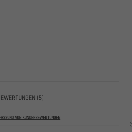
BEWERTUNGEN
(5)
RFASSUNG VON KUNDENBEWERTUNGEN
he vor dem 28.05.2022 und solche ab dem 28.05.2022. Ab dem