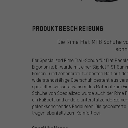
Specialized
PRODUKTBESCHREIBUNG
Die Rime Flat MTB Schuhe von
schn
Der Specialized Rime Trail-Schuh für Flat Pedal
Ergonomie. Er wurde mit einer SlipNot™ ST Gu
Fersen- und Zehenprofil für besten Halt auf de
widerstandsfähige Oberschuh besteht aus ver
spezielles wasserabweisendes Material zum Eins
Schuhe von Specialized wurde auch der Rime F
ein Fußbett und andere unterstützende Elemen
gelenkschonendes Pedalieren. Die gepolsterte
tragen ebenfalls zum Komfort bei.