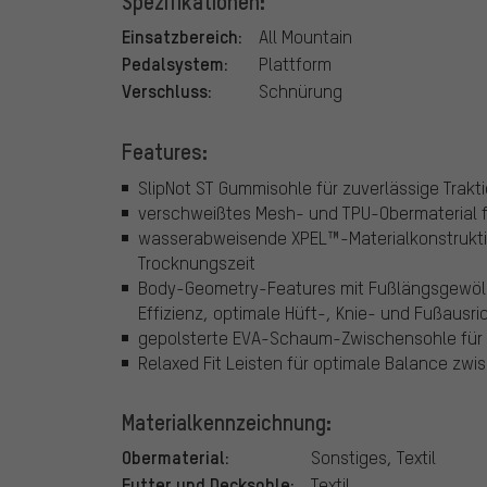
Spezifikationen:
Einsatzbereich:
All Mountain
Pedalsystem:
Plattform
Verschluss:
Schnürung
Features:
SlipNot ST Gummisohle für zuverlässige Trakt
verschweißtes Mesh- und TPU-Obermaterial f
wasserabweisende XPEL™-Materialkonstrukti
Trocknungszeit
Body-Geometry-Features mit Fußlängsgewölb
Effizienz, optimale Hüft-, Knie- und Fußausri
gepolsterte EVA-Schaum-Zwischensohle für
Relaxed Fit Leisten für optimale Balance zw
Materialkennzeichnung:
Obermaterial:
Sonstiges, Textil
Futter und Decksohle:
Textil