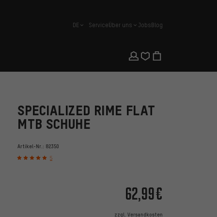
DE
Service
Über uns
Jobs
Blog
Deutsch
SPECIALIZED RIME FLAT
MTB SCHUHE
Artikel-Nr.:
82350
5
62,99€
zzgl.
Versandkosten