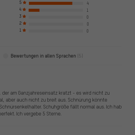
 auch verifiziert sind, das bedeutet, dass bei Bewertung auch
5
4
 Bewertung nur nach erfolgreicher Überprüfung der Bestellnummer
4
1
en Haken markiert, das gilt für alle verifizierten Bewertungen bis zu
3
0
05.2022 wurden auch Bewertungen von Kunden aufgenommen, die
2
0
e Bewertungen sind nicht mit einem grünen Haken markiert. Wir
1
ewertungen.
0
Bewertungen in allen Sprachen
(5)
 der am Ganzjahreseinsatz kratzt - es wird nicht zu
al, aber auch nicht zu breit aus. Schnürung könnte
Schnürsenkelhalter. Schuhgröße fällt normal aus. Ich hab
erfekt. Ich vergebe 5 Sterne.