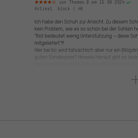
4 von 5 Sternen
von Thomas Q.
am 15.08.2024
Artikel
: black | 46
Ich habe den Schuh zur Ansicht. Zu diesem Schu
kein Problem, wie es so schön bei der Sohlen he
"Rot bedeutet wenig Unterstützung – diese So
mitgeliefert"!!!
Hier bei bc wird tatsächlich aber nur ein Billigd
guten Sonderpreis? Hinweis hierauf gibt es leide
Die von mir benötigte Schuhgröße gibt's hier ni
der angeblich inclusiven orthopädischen Einle
Ansonsten ein sehr stabiler Schuh mit überdurc
Schnürung läuft im Gegensatz zu manch ander
Normal brauche ich Gr. 46 hier -wie inzwische
voraussichtlich Gr. 47.
5 von 5 Sternen
von Mathias T.
am 29.06.2023
Artikel
: black | 44 | 44