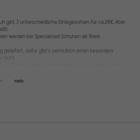
h gibt 3 unterschiedliche Einlegesohlen für ca.26€. Aber
ißt:
hlen werden bei Specialized Schuhen ab Werk
ing geliefert, dafür gibt's vermutlich einen besonders
r nicht.
cht gibt. Daher werde ich mal sehen, wie es andere mit
gesole handhaben.
hschnittlich verwindungssteifer! Sohle. Die 5-Ösen-
mehr
en Schnürungen noch akzeptabel.
n auch bei den meisten Sportschuhen- brauche ich