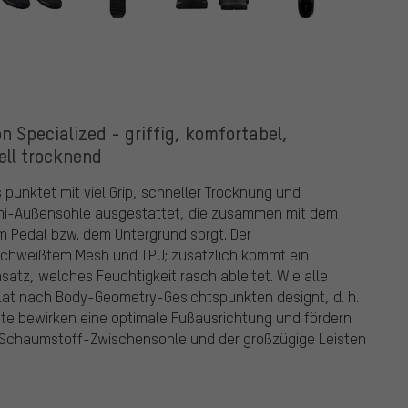
 Specialized - griffig, komfortabel,
ell trocknend
s punktet mit viel Grip, schneller Trocknung und
mmi-Außensohle ausgestattet, die zusammen mit dem
m Pedal bzw. dem Untergrund sorgt. Der
schweißtem Mesh und TPU; zusätzlich kommt ein
atz, welches Feuchtigkeit rasch ableitet. Wie alle
lat nach Body-Geometry-Gesichtspunkten designt, d. h.
te bewirken eine optimale Fußausrichtung und fördern
 Schaumstoff-Zwischensohle und der großzügige Leisten