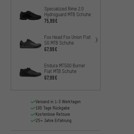
Specialized Rime 2.0
Endur
Hydroguard MTB Schuhe
Pedal
75,99€
42,99
Fox Head Fox Union Flat
SG MTB Schuhe
67,99€
Endura MT500 Burner
Flat MTB Schuhe
67,99€
Versand in 1-3 Werktagen
100 Tage Rückgabe
Kostenlose Retoure
25+ Jahre Erfahrung