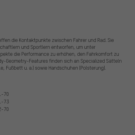
ffen die Kontaktpunkte zwischen Fahrer und Rad. Sie
chaftlern und Sportlern entworfen, um unter
pekte die Performance zu erhöhen, den Fahrkomfort zu
y-Geometry-Features finden sich an Specialized Sätteln
, Fußbett u. a.) sowie Handschuhen (Polsterung).
1-70
1-73
2-70