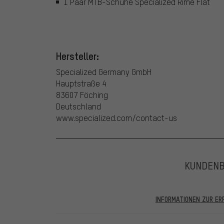
1 Paar MTB-Schuhe Specialized Rime Flat
Hersteller:
Specialized Germany GmbH
Hauptstraße 4
83607 Föching
Deutschland
www.specialized.com/contact-us
KUNDEN
INFORMATIONEN ZUR E
In den veröffentlichten Bewertungen finden sich solc