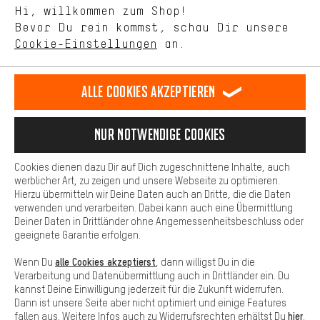
Mit Leistungs-Cookies nimmst Du mit Deinem Shopping-Verhalten
Hi, willkommen zum Shop!
selbst Einfluss auf die Verbesserung unserer Webseite und
DE
EN
ES
FR
Bevor Du rein kommst, schau Dir unsere
Deutsch
english
español
français
unseres Shop-Angebots.
Cookie-Einstellungen
an.
Mehr Komfort
VERTRAG WIDERRUFEN
Aachener Community
Affiliateprogramm
Dein Shopping-Erlebnis wird komfortabler. Mit Komfort-Cookies
stellen wir Verknüpfungen zu Social Media Plattformen her. So
Alle Cookies akzeptieren
Impressum
Datenschutz
Allgemeine Geschäftsbedingungen
können wir dir weitere nützliche Inhalte und Informationen zur
Verfügung stellen. Zudem hast du die Möglichkeit zusätzliche
Hinweisgebersystem
Hinweise zur Batterieentsorgung
Services zu nutzen, die es dir erleichtern die richtigen Produkte zu
Nur Notwendige Cookies
finden. Beispielsweise bieten wir eine Chat-Funktion an, damit
Cookie-Einstellungen
Kontrast ändern
Fragen schnell und unkompliziert beantwortet werden können.
Cookies dienen dazu Dir auf Dich zugeschnittene Inhalte, auch
Basis
werblicher Art, zu zeigen und unsere Webseite zu optimieren.
Alle Preise verstehen sich in Euro und exkl. MwSt zuzüglich
Hierzu übermitteln wir Deine Daten auch an Dritte, die die Daten
Versandkosten
USA
für Lieferung nach
.
Basis-Cookies gewährleisten, dass Du unsere Webseite
verwenden und verarbeiten. Dabei kann auch eine Übermittlung
grundsätzlich nutzen kannst.
Deiner Daten in Drittländer ohne Angemessenheitsbeschluss oder
geeignete Garantie erfolgen.
alle Cookies akzeptierst
Wenn Du
, dann willigst Du in die
Verarbeitung und Datenübermittlung auch in Drittländer ein. Du
kannst Deine Einwilligung jederzeit für die Zukunft widerrufen.
Dann ist unsere Seite aber nicht optimiert und einige Features
hier
fallen aus. Weitere Infos auch zu Widerrufsrechten erhältst Du
.