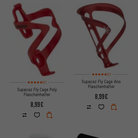
Bewertungen: 5 von 5 basier
(1)
Supacaz Fly Cage Ano
Bewertungen: 5 von 5 basierend auf 1 Bewertungen
(1)
Flaschenhalter
Supacaz Fly Cage Poly
Flaschenhalter
8,99€
8,99€