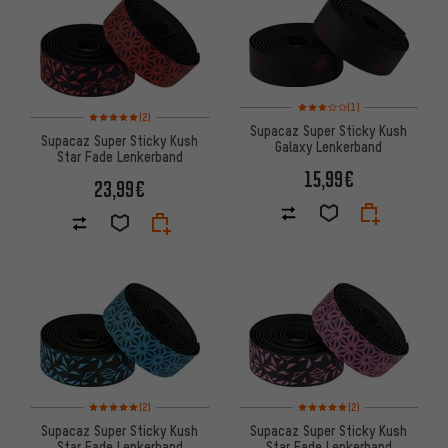
Bewertungen: 3 von 5 basier
(1)
Bewertungen: 5 von 5 basierend auf 2 Bewertungen
(2)
Supacaz Super Sticky Kush
Supacaz Super Sticky Kush
Galaxy Lenkerband
Star Fade Lenkerband
15,99€
23,99€
Bewertungen: 5 von 5 basierend auf 2 Bewertungen
Bewertungen: 5 von 5 basier
(2)
(2)
Supacaz Super Sticky Kush
Supacaz Super Sticky Kush
Star Fade Lenkerband
Star Fade Lenkerband