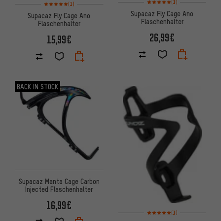
Bewertungen: 5 von 5 basierend auf 1 Bewertungen
(1)
(1)
Supacaz Fly Cage Ano
Supacaz Fly Cage Ano
Flaschenhalter
Flaschenhalter
26,99€
15,99€
BACK IN STOCK
Supacaz Manta Cage Carbon
Injected Flaschenhalter
16,99€
Bewertungen: 5 von 5 basier
(1)