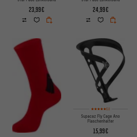
23,99€
24,99€
Bewertungen: 5 von 5 basier
(1)
Supacaz Fly Cage Ano
Flaschenhalter
15,99€