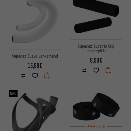
Supacaz Supalite Grip
Lenkergriffe
Supacaz Suave Lenkerband
8,99€
15,99€
NEU
Bewertungen: 3 von 5 basier
(1)