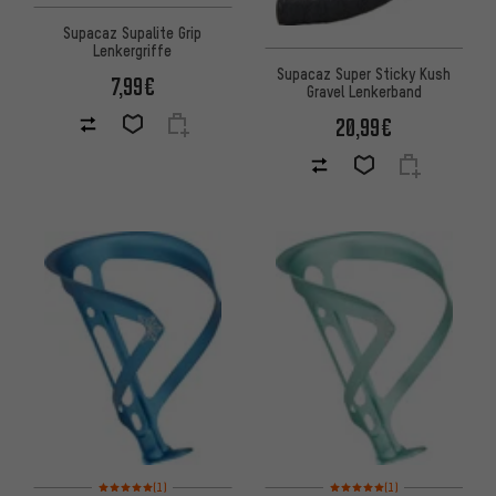
Supacaz Supalite Grip
Lenkergriffe
Supacaz Super Sticky Kush
7,99€
Gravel Lenkerband
20,99€
Bewertungen: 5 von 5 basierend auf 1 Bewertungen
Bewertungen: 5 von 5 basier
(1)
(1)