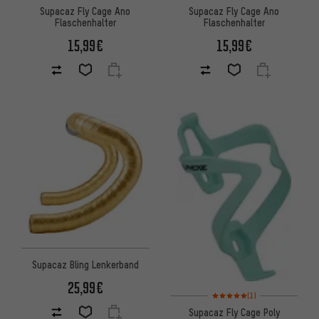
Supacaz Fly Cage Ano
Supacaz Fly Cage Ano
Flaschenhalter
Flaschenhalter
15,99€
15,99€
Supacaz Bling Lenkerband
25,99€
Bewertungen: 5 von 5 basier
(1)
Supacaz Fly Cage Poly