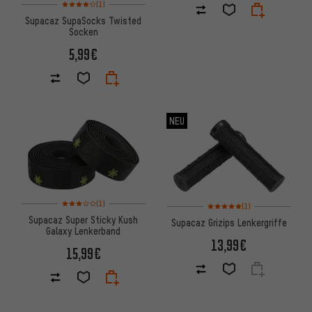
Bewertungen: 4 von 5 basierend auf 1 Bewertungen
(1)
Supacaz SupaSocks Twisted
Socken
5,99€
NEU
Bewertungen: 3 von 5 basierend auf 1 Bewertungen
Bewertungen: 5 von 5 basier
(1)
(1)
Supacaz Super Sticky Kush
Supacaz Grizips Lenkergriffe
Galaxy Lenkerband
13,99€
15,99€