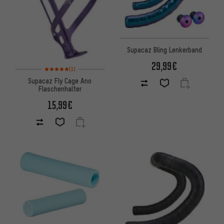
Supacaz Bling Lenkerband
29,99€
Bewertungen: 5 von 5 basierend auf 1 Bewertungen
(1)
Supacaz Fly Cage Ano
Flaschenhalter
15,99€