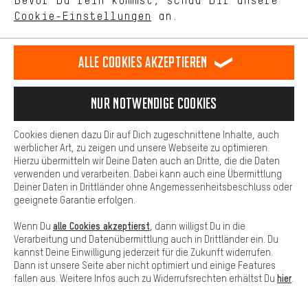
Bevor Du rein kommst, schau Dir unsere
unseres Shop-Angebots.
Cookie-Einstellungen
an.
Mehr Komfort
Lass Dich beraten
Dein Shopping-Erlebnis wird komfortabler. Mit Komfort-Cookies
stellen wir Verknüpfungen zu Social Media Plattformen her. So
Alle Cookies akzeptieren
können wir dir weitere nützliche Inhalte und Informationen zur
Terminbuchung
Verfügung stellen. Zudem hast du die Möglichkeit zusätzliche
Services zu nutzen, die es dir erleichtern die richtigen Produkte zu
Nur Notwendige Cookies
Kontaktformular
finden. Beispielsweise bieten wir eine Chat-Funktion an, damit
Fragen schnell und unkompliziert beantwortet werden können.
Cookies dienen dazu Dir auf Dich zugeschnittene Inhalte, auch
Unsere Datenschutzerklärung
Basis
werblicher Art, zu zeigen und unsere Webseite zu optimieren.
Sprache"
Hierzu übermitteln wir Deine Daten auch an Dritte, die die Daten
Basis-Cookies gewährleisten, dass Du unsere Webseite
verwenden und verarbeiten. Dabei kann auch eine Übermittlung
grundsätzlich nutzen kannst.
Deiner Daten in Drittländer ohne Angemessenheitsbeschluss oder
DE
EN
ES
FR
Deutsch
english
español
français
geeignete Garantie erfolgen.
alle Cookies akzeptierst
Wenn Du
, dann willigst Du in die
VERTRAG WIDERRUFEN
Aachener Community
Affiliateprogramm
Verarbeitung und Datenübermittlung auch in Drittländer ein. Du
kannst Deine Einwilligung jederzeit für die Zukunft widerrufen.
Impressum
Datenschutz
Allgemeine Geschäftsbedingungen
Dann ist unsere Seite aber nicht optimiert und einige Features
hier
fallen aus. Weitere Infos auch zu Widerrufsrechten erhältst Du
.
Hinweisgebersystem
Hinweise zur Batterieentsorgung