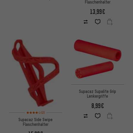
Flaschenhalter
13,99€
Supacaz Supalite Grip
Lenkergriffe
8,99€
Bewertungen: 4 von 5 basierend auf 2 Bewertungen
(2)
Supacaz Side Swipe
Flaschenhalter