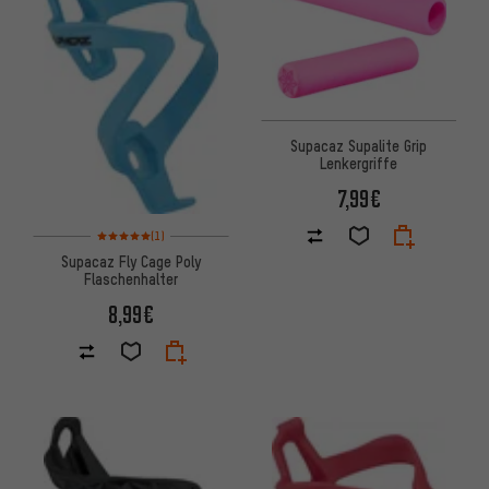
Supacaz Supalite Grip
Lenkergriffe
7,99€
Bewertungen: 5 von 5 basierend auf 1 Bewertungen
(1)
Supacaz Fly Cage Poly
Flaschenhalter
8,99€