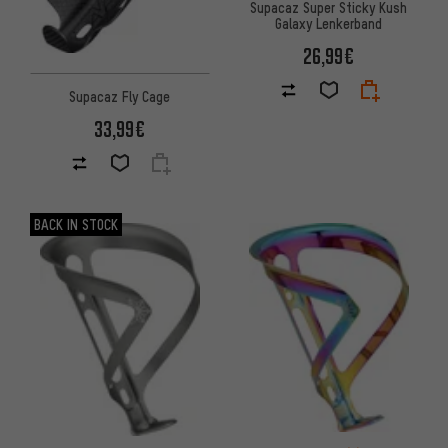
Supacaz Super Sticky Kush
Galaxy Lenkerband
26,99€
Supacaz Fly Cage
33,99€
BACK IN STOCK
Bewertungen: 5 von 5 basier