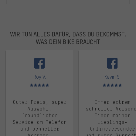
WIR TUN ALLES DAFÜR, DASS DU BEKOMMST,
WAS DEIN BIKE BRAUCHT
facebook
Roy V.
Kevin S.
Bewertungen: 5 von 5
Bewertungen: 5 von 5
Guter Preis, super
Immer extrem
Auswahl,
schneller Versan
freundlicher
Einer meiner
Service am Telefon
Lieblings-
und schneller
Onlineversender
Versand.
und super Suppor