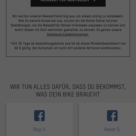
Wir werten unseren Newslettererfolg aus, um diesen stetig zu verbessern.
Bist Du bereits Kunde bei uns, nutzen wir die Daten Deiner letzten
Bestellungen, um die Newsletter Deinen Interessen anpassen zu können und
somit diesen für Dich wertvoller gestalten zu können.
Es gelten unsere
Datenschutzbestimmungen
.
*Gilt 30 Tage ab Ausstellungsdatum und ist ab einem Mindestbestellwert von
60 € gültig. Der Gutschein ist nicht mit anderen Aktionen kombinierbar.
WIR TUN ALLES DAFÜR, DASS DU BEKOMMST,
WAS DEIN BIKE BRAUCHT
facebook
Roy V.
Kevin S.
Bewertungen: 5 von 5
Bewertungen: 5 von 5