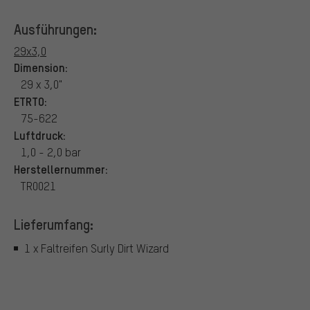
Ausführungen:
29x3,0
Dimension:
29 x 3,0"
ETRTO:
75-622
Luftdruck:
1,0 - 2,0 bar
Herstellernummer:
TR0021
Lieferumfang:
1 x Faltreifen Surly Dirt Wizard