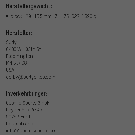
Herstellergewicht:
black | 29 " | 75 mm | 3 " | 75-622: 1390 g
Hersteller:
Surly
6400 W 105th St
Bloomington
MN 55438
USA
derby@surlybikes.com
Inverkehrbringer:
Cosmic Sports GmbH
Leyher Straße 47
90763 Fürth
Deutschland
info@cosmicsports.de