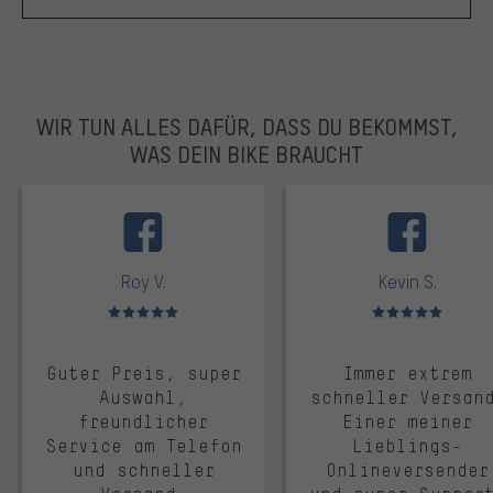
WIR TUN ALLES DAFÜR, DASS DU BEKOMMST,
WAS DEIN BIKE BRAUCHT
facebook
Roy V.
Kevin S.
Bewertungen: 5 von 5
Bewertungen: 5 von 5
Guter Preis, super
Immer extrem
Auswahl,
schneller Versan
freundlicher
Einer meiner
Service am Telefon
Lieblings-
und schneller
Onlineversender