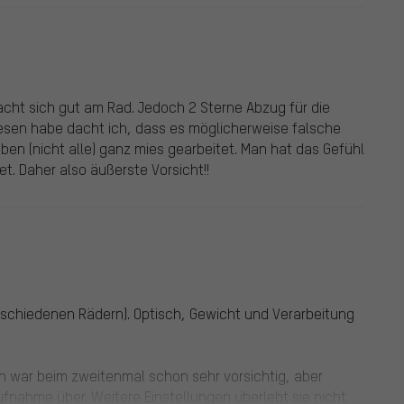
 macht sich gut am Rad. Jedoch 2 Sterne Abzug für die
esen habe dacht ich, dass es möglicherweise falsche
ben (nicht alle) ganz mies gearbeitet. Man hat das Gefühl
t. Daher also äußerste Vorsicht!!
verschiedenen Rädern). Optisch, Gewicht und Verarbeitung
ch war beim zweitenmal schon sehr vorsichtig, aber
nahme über. Weitere Einstellungen überlebt sie nicht.