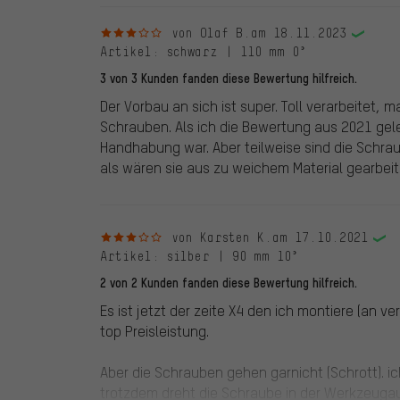
3 von 5 Sternen
von Olaf B.
am 18.11.2023
Artikel
: schwarz | 110 mm 0°
3 von 3 Kunden fanden diese Bewertung hilfreich.
Der Vorbau an sich ist super. Toll verarbeitet,
Schrauben. Als ich die Bewertung aus 2021 gel
Handhabung war. Aber teilweise sind die Schrau
als wären sie aus zu weichem Material gearbeite
3 von 5 Sternen
von Karsten K.
am 17.10.2021
Artikel
: silber | 90 mm 10°
2 von 2 Kunden fanden diese Bewertung hilfreich.
Es ist jetzt der zeite X4 den ich montiere (an 
top Preisleistung.
Aber die Schrauben gehen garnicht (Schrott). i
trotzdem dreht die Schraube in der Werkzeugauf