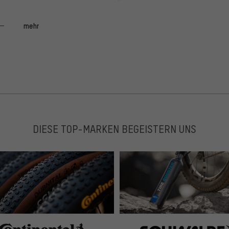
mehr
 zwei Sterne ab. Der Aufwand passende neue zu besorgen
ht. Macht einen unzerstörbaren Eindruck und sieht klasse
DIESE TOP-MARKEN BEGEISTERN UNS
wertig verarbeitet, schick, steif, viel Material und damit
chtere Vorbauten.