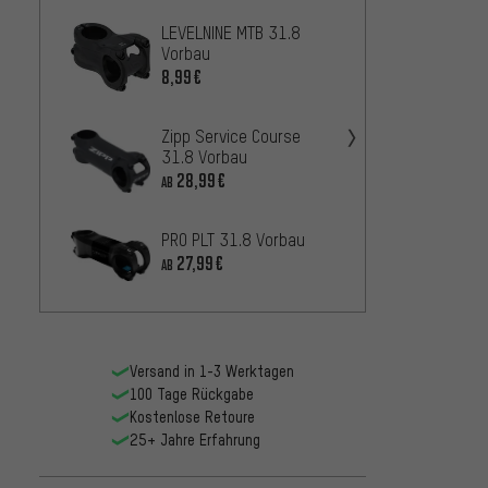
LEVELNINE MTB 31.8
PRO LT
Vorbau
20,
AB
8,99€
NEWME
Zipp Service Course
318.4
31.8 Vorbau
27,9
AB
28,99€
AB
Zipp S
PRO PLT 31.8 Vorbau
31.8 
27,99€
AB
53,9
AB
Versand in 1-3 Werktagen
100 Tage Rückgabe
Kostenlose Retoure
25+ Jahre Erfahrung