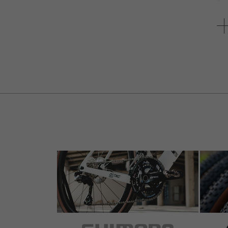
(Ich arbeite mit Falcon Werkzeug)
Weil die Schrauben wesentlich sind, ziehe ich
ist auch nicht ohne.
5 von 5 Sternen
von Hardy H.
am 21.07.2021
Artikel
: schwarz | 80 mm 10°
Wertiger geht´s nicht. Leider kein Fliegengewic
aus.
5 von 5 Sternen
von Dominic S.
am 08.09.2019
Wie auch die Masterpiece Sattelstütze sehr hoch
mutmaßlich sehr stabil, gibt aber natürlich lei