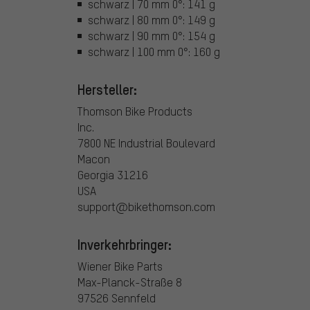
schwarz | 70 mm 0°: 141 g
schwarz | 80 mm 0°: 149 g
schwarz | 90 mm 0°: 154 g
schwarz | 100 mm 0°: 160 g
Hersteller:
Thomson Bike Products
Inc.
7800 NE Industrial Boulevard
Macon
Georgia 31216
USA
support@bikethomson.com
Inverkehrbringer:
Wiener Bike Parts
Max-Planck-Straße 8
97526 Sennfeld