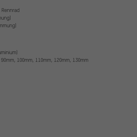
, Rennrad
mung)
emmung)
uminium)
 90mm, 100mm, 110mm, 120mm, 130mm