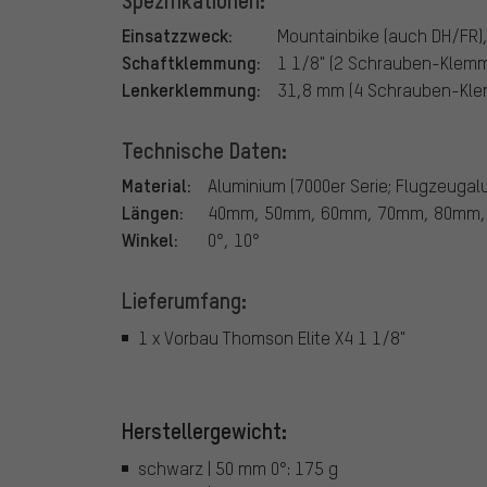
Spezifikationen:
Einsatzzweck:
Mountainbike (auch DH/FR)
Schaftklemmung:
1 1/8" (2 Schrauben-Klem
Lenkerklemmung:
31,8 mm (4 Schrauben-Kl
Technische Daten:
Material:
Aluminium (7000er Serie; Flugzeugal
Längen:
40mm, 50mm, 60mm, 70mm, 80mm,
Winkel:
0°, 10°
Lieferumfang:
1 x Vorbau Thomson Elite X4 1 1/8"
Herstellergewicht:
schwarz | 50 mm 0°: 175 g