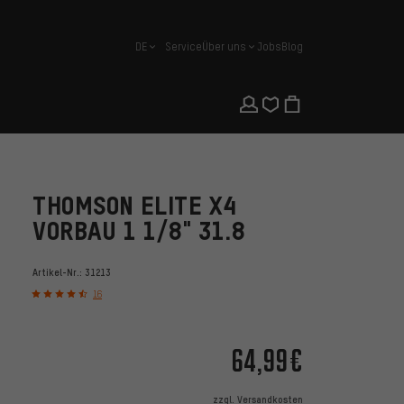
DE
Service
Über uns
Jobs
Blog
Deutsch
THOMSON ELITE X4
VORBAU 1 1/8" 31.8
Artikel-Nr.:
31213
16
64,99€
zzgl.
Versandkosten