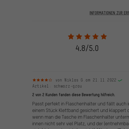
INFORMATIONEN ZUR E
In den veröffentlichten Bewertungen finden sich solc
28.05.2022 werden nur Bewertungen veröffentlicht, die
eine Bestellnummer angegeben wird. Wir schalten die
frei. Alle verifizierten Bewertungen sind mit einem grün
dem 28.05.2022 und ab dem 28.05.2022. Vor dem 28.
4.8/5.0
die bewertete Ware nicht bei uns gekauft haben. Dies
veröffentlichen alle ordnungsgemäß abgegebenen B
4 von 5 Sternen
von Niklas G.
am 21.11.2022
Artikel
: schwarz-grau
2 von 2 Kunden fanden diese Bewertung hilfreich.
Passt perfekt in Flaschenhalter und fällt auch 
einem Stück Klettband gesichert und klappert d
wenn man die Tasche im Flaschenhalter unterm
innen nicht sehr viel Platz, und der (entnehmb