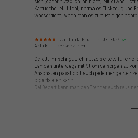
sich (daher nutze ich ihn nicht). Mit etwas "Tetr
Kartusche, Multitool, normales Flickzeug und Rei
wasserdicht, wenn man es zum Reinigen abbrau
5 von 5 Sternen
von Erik P.
am 18.07.2022
Artikel
: schwarz-grau
Gefällt mir sehr gut. Ich nutze sie teils für ei
Lampen unterwegs mit Strom versorgen zu kön
Ansonsten passt dort auch jede menge Kleinze
organisieren kann.
Bei Bedarf kann man den Trenner auch raus ne
5 von 5 Sternen
von Lou H.
am 22.02.2019
Artikel
: schwarz-grau
1 von 1 Kunden fand diese Bewertung hilfreich.
Tools easy accessible and rattle free. It holds t