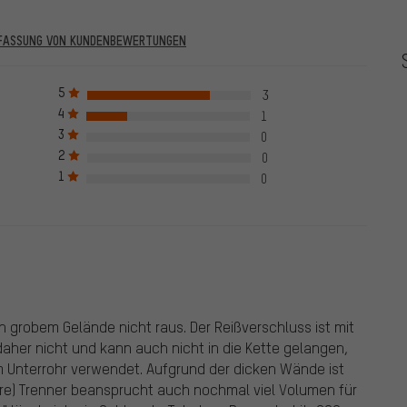
RFASSUNG VON KUNDENBEWERTUNGEN
he vor dem 28.05.2022 und solche ab dem 28.05.2022. Ab dem
 auch verifiziert sind, das bedeutet, dass bei Bewertung auch
5
3
 Bewertung nur nach erfolgreicher Überprüfung der Bestellnummer
4
1
en Haken markiert, das gilt für alle verifizierten Bewertungen bis zu
3
0
05.2022 wurden auch Bewertungen von Kunden aufgenommen, die
2
0
e Bewertungen sind nicht mit einem grünen Haken markiert. Wir
1
ewertungen.
0
in grobem Gelände nicht raus. Der Reißverschluss ist mit
aher nicht und kann auch nicht in die Kette gelangen,
 Unterrohr verwendet. Aufgrund der dicken Wände ist
are) Trenner beansprucht auch nochmal viel Volumen für