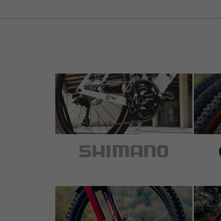
patch kit and a mini pump. The cagepack can 
two waterbottles I use a saddle bag.
5 von 5 Sternen
von helmut T.
am 20.06.2017
Artikel
: schwarz-grau
sehr gut gemachte tasche, oberfläche verschmut
... :)