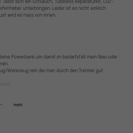
is" lässt sich ein Schlauch, Tubeless Reparaturkit, CO2-
fenheber unterbringen. Leider ist es nicht wirklich
st wird es nass von innen.
ne kleine Powerbank um damit im bedarfsfall mein Navi oder
nen.
ug/Werkzeug rein die man durch den Trenner gut
hmen.
mehr
wo lightweight tubes, 2 CO2 cartridges, 2 tyre levers, mini