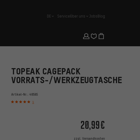
DE
Service
Über uns
Jobs
Blog
Deutsch
TOPEAK CAGEPACK
VORRATS-/WERKZEUGTASCHE
Artikel-Nr.:
48565
4
20,99€
zzgl.
Versandkosten