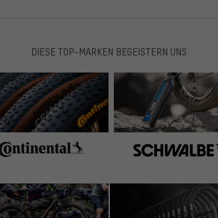
be switched easy between my bikes. Only when I need
DIESE TOP-MARKEN BEGEISTERN UNS
zt aber leicht. wahrscheinlich bin ich bloss zu pingelig