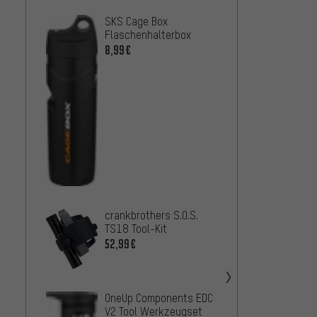
SKS Cage Box
crankb
Flaschenhalterbox
BC2 F
8,99€
22,99
crankb
TT17 T
64,99
crankb
BC18 
crankbrothers S.O.S.
Tool-K
60,99
TS18 Tool-Kit
52,99€
OneUp Components EDC
V2 Tool Werkzeugset