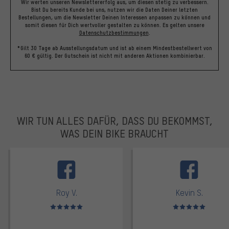
Wir werten unseren Newslettererfolg aus, um diesen stetig zu verbessern.
Bist Du bereits Kunde bei uns, nutzen wir die Daten Deiner letzten
Bestellungen, um die Newsletter Deinen Interessen anpassen zu können und
somit diesen für Dich wertvoller gestalten zu können.
Es gelten unsere
Datenschutzbestimmungen
.
*Gilt 30 Tage ab Ausstellungsdatum und ist ab einem Mindestbestellwert von
60 € gültig. Der Gutschein ist nicht mit anderen Aktionen kombinierbar.
WIR TUN ALLES DAFÜR, DASS DU BEKOMMST,
WAS DEIN BIKE BRAUCHT
facebook
Roy V.
Kevin S.
Bewertungen: 5 von 5
Bewertungen: 5 von 5