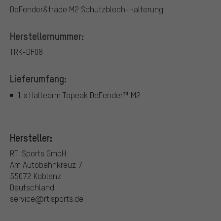
DeFender&trade M2 Schutzblech-Halterung
Herstellernummer:
TRK-DF08
Lieferumfang:
1 x Haltearm Topeak DeFender™ M2
Hersteller:
RTI Sports GmbH
Am Autobahnkreuz 7
55072 Koblenz
Deutschland
service@rtisports.de