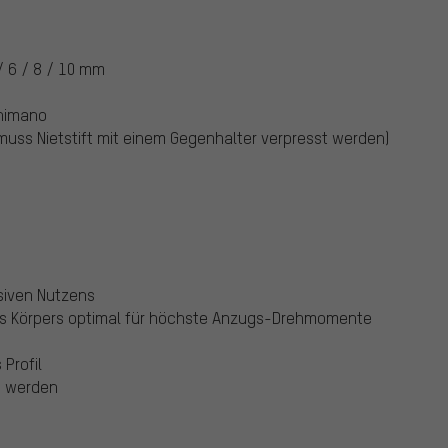
 / 6 / 8 / 10 mm
Shimano
uss Nietstift mit einem Gegenhalter verpresst werden)
siven Nutzens
es Körpers optimal für höchste Anzugs-Drehmomente
Profil
n werden