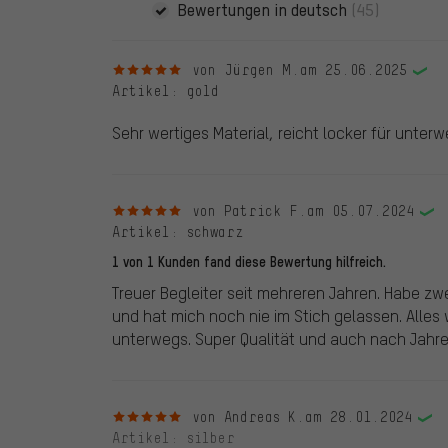
Bewertungen in deutsch
(45)
5 von 5 Sternen
von Jürgen M.
am 25.06.2025
Artikel
: gold
Sehr wertiges Material, reicht locker für unterw
5 von 5 Sternen
von Patrick F.
am 05.07.2024
Artikel
: schwarz
1 von 1 Kunden fand diese Bewertung hilfreich.
Treuer Begleiter seit mehreren Jahren. Habe zw
und hat mich noch nie im Stich gelassen. Alles
unterwegs. Super Qualität und auch nach Jah
5 von 5 Sternen
von Andreas K.
am 28.01.2024
Artikel
: silber