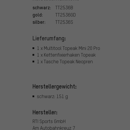
schwarz:
TT2536B
gold:
TT2536GD
silber:
TT2536S
Lieferumfang:
1 x Multitool Topeak Mini 20 Pro
1 x Kettenfixierhaken Topeak
1 x Tasche Topeak Neopren
Herstellergewicht:
schwarz: 151 g
Hersteller:
RTI Sports GmbH
Am Autobahnkreuz 7