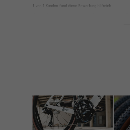
1 von 1 Kunden fand diese Bewertung hilfreich.
Qualität voll überzeugend, nehme es auch voll
richtig Kraft damit aufwenden, es greift sich g
JEDERZEIT wieder kaufen! In meinen Augen Beste
5 von 5 Sternen
von Florian C. D.
am 30.11.2022
Artikel
: schwarz
1 von 1 Kunden fand diese Bewertung hilfreich.
Hat wirklich ALLES was man braucht, ist aber da
5 von 5 Sternen
von Steven B.
am 21.06.2022
Artikel
: gold
Sehr gute Verarbeitung,alles dran was man bra