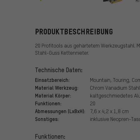
Topeak
PRODUKTBESCHREIBUNG
20 Profitools aus gehärtetem Werkzeugstahl. Mi
Stahl-Guss Kettennieter.
Technische Daten:
Einsatzbereich:
Mountain, Touring, C
Material Werkzeug:
Chrom Vanadium Stahl
Material Körper:
kaltgeschmiedetes Alu
Funktionen:
20
Abmessungen (LxBxH):
7,6 x 4,2 x 1,8 cm
Sonstiges:
inklusive Neopren-Ta
Funktionen: