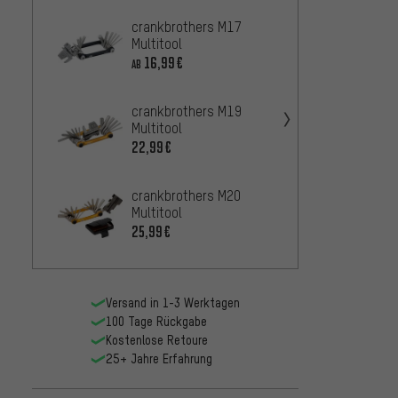
crankbrothers M17
Topeak
Multitool
Multit
16,99€
27,99
AB
crankbrothers M19
Topeak
Multitool
26,99
22,99€
crankbrothers M20
Topea
Multitool
Multit
25,99€
18,99
Versand in 1-3 Werktagen
100 Tage Rückgabe
Kostenlose Retoure
25+ Jahre Erfahrung