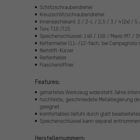
Schlitzschraubendreher
Kreuzschlitzschraubendreher
Innensechskant: 2 / 2-L / 2,5 / 3 / 4 (2x) / 5
Torx: T10 /T25
Speichenschlüssel: 14G / 15G / Mavic M7 / 
Kettennieter (11-/12-fach, bei Campagnolo m
Nietstift-Kürzer
Reifenheber
Flaschenöffner
Features:
gehärtetes Werkzeug widersteht Jahre inten
hochfeste, geschmiedete Metalllegierung d
geeignet
komfortables Gefühl durch glatt bearbeitetes 
Speichenschlüssel kann separat entnomme
Herstellernummern: