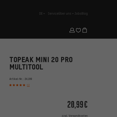
DE
Service
Über uns
Jobs
Blog
Deutsch
TOPEAK MINI 20 PRO
MULTITOOL
Artikel-Nr.:
24189
53
20,99€
zzgl.
Versandkosten