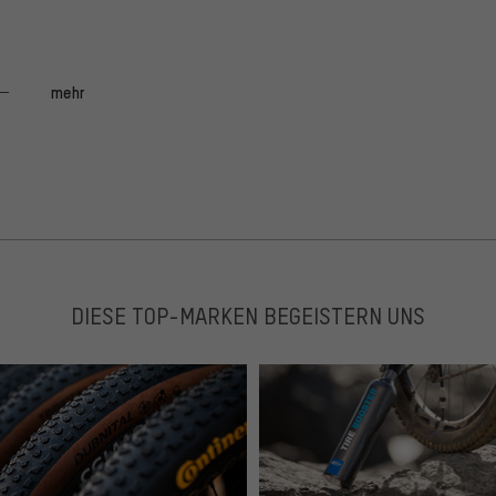
 gerne für nicht Bike-bezogene Arbeiten heran. Man kann
ut und man kann gut damit arbeiten. Würde es mir
mehr
s Minitool!
durch auch nicht das leichteste Multi-tool.
DIESE TOP-MARKEN BEGEISTERN UNS
ucht.