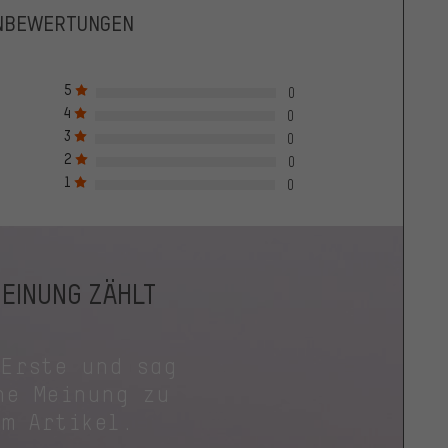
NBEWERTUNGEN
5
0
4
0
3
0
2
0
1
0
MEINUNG ZÄHLT
 Erste und sag
ne Meinung zu
em Artikel.