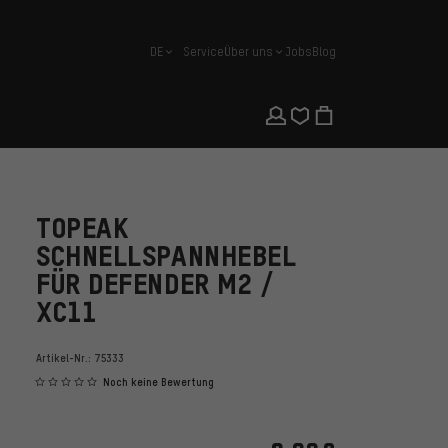
DE
Service
Über uns
Jobs
Blog
Deutsch
TOPEAK
SCHNELLSPANNHEBEL
FÜR DEFENDER M2 /
XC11
Artikel-Nr.:
75333
Noch keine Bewertung