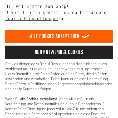
Mit Leistungs-Cookies nimmst Du mit Deinem Shopping-Verhalten
Hi, willkommen zum Shop!
selbst Einfluss auf die Verbesserung unserer Webseite und
DE
EN
ES
FR
Bevor Du rein kommst, schau Dir unsere
Deutsch
english
español
français
unseres Shop-Angebots.
Cookie-Einstellungen
an.
Mehr Komfort
VERTRAG WIDERRUFEN
Aachener Community
Affiliateprogramm
Dein Shopping-Erlebnis wird komfortabler. Mit Komfort-Cookies
stellen wir Verknüpfungen zu Social Media Plattformen her. So
Alle Cookies akzeptieren
Impressum
Datenschutz
Allgemeine Geschäftsbedingungen
können wir dir weitere nützliche Inhalte und Informationen zur
Verfügung stellen. Zudem hast du die Möglichkeit zusätzliche
Hinweisgebersystem
Hinweise zur Batterieentsorgung
Services zu nutzen, die es dir erleichtern die richtigen Produkte zu
Nur Notwendige Cookies
finden. Beispielsweise bieten wir eine Chat-Funktion an, damit
Cookie-Einstellungen
Kontrast ändern
Fragen schnell und unkompliziert beantwortet werden können.
Cookies dienen dazu Dir auf Dich zugeschnittene Inhalte, auch
Basis
werblicher Art, zu zeigen und unsere Webseite zu optimieren.
Alle Preise verstehen sich in Euro und exkl. MwSt zuzüglich
Hierzu übermitteln wir Deine Daten auch an Dritte, die die Daten
Versandkosten
USA
für Lieferung nach
.
Basis-Cookies gewährleisten, dass Du unsere Webseite
verwenden und verarbeiten. Dabei kann auch eine Übermittlung
grundsätzlich nutzen kannst.
Deiner Daten in Drittländer ohne Angemessenheitsbeschluss oder
geeignete Garantie erfolgen.
alle Cookies akzeptierst
Wenn Du
, dann willigst Du in die
Verarbeitung und Datenübermittlung auch in Drittländer ein. Du
kannst Deine Einwilligung jederzeit für die Zukunft widerrufen.
Dann ist unsere Seite aber nicht optimiert und einige Features