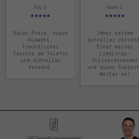
Roy V.
Kevin S.
Bewertungen: 5 von 5
Bewertungen: 5 von 5
Guter Preis, super
Immer extrem
Auswahl,
schneller Versan
freundlicher
Einer meiner
Service am Telefon
Lieblings-
und schneller
Onlineversender
Versand.
und super Suppor
Weiter so!
100 Tage Rückgaberecht