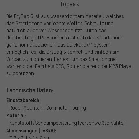
Topeak
Die DryBag 5 ist aus wasserdichtem Material, welches
das Smartphone vor jedem Wetter, Schmutz und
natürlich auch vor Wasser schützt. Durch das
durchsichtige TPU Fenster lässt sich das Smartphone
ganz normal bedienen. Das QuickClick™ System
ermöglicht es, die DryBag 5 schnell und einfach am
Vorbau zu montieren. Perfekt um das Smartphone
während der Fahrt als GPS, Routenplaner oder MP3 Player
zu benutzen.
Technische Daten:
Einsatzbereich:
Road, Mountain, Commute, Touring
Material:
Kunststoff/Schaumpolsterung (verschweißte Nähte)
Abmessungen (LxBxH):
7,7 x 3,1 x 14,2 cm