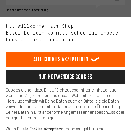
Bessere Leistung
Unsere Datenschutzerklärung
Uns interessiert, was Du in unserem Shop suchst und brauchst.
Sprache"
Mit Leistungs-Cookies nimmst Du mit Deinem Shopping-Verhalten
Hi, willkommen zum Shop!
selbst Einfluss auf die Verbesserung unserer Webseite und
DE
EN
ES
FR
Bevor Du rein kommst, schau Dir unsere
Deutsch
english
español
français
unseres Shop-Angebots.
Cookie-Einstellungen
an.
Mehr Komfort
VERTRAG WIDERRUFEN
Aachener Community
Affiliateprogramm
Dein Shopping-Erlebnis wird komfortabler. Mit Komfort-Cookies
stellen wir Verknüpfungen zu Social Media Plattformen her. So
Alle Cookies akzeptieren
Impressum
Datenschutz
Allgemeine Geschäftsbedingungen
können wir dir weitere nützliche Inhalte und Informationen zur
Verfügung stellen. Zudem hast du die Möglichkeit zusätzliche
Hinweisgebersystem
Hinweise zur Batterieentsorgung
Services zu nutzen, die es dir erleichtern die richtigen Produkte zu
Nur Notwendige Cookies
finden. Beispielsweise bieten wir eine Chat-Funktion an, damit
Cookie-Einstellungen
Kontrast ändern
Fragen schnell und unkompliziert beantwortet werden können.
Cookies dienen dazu Dir auf Dich zugeschnittene Inhalte, auch
Basis
werblicher Art, zu zeigen und unsere Webseite zu optimieren.
Alle Preise verstehen sich in Euro und exkl. MwSt zuzüglich
Hierzu übermitteln wir Deine Daten auch an Dritte, die die Daten
Versandkosten
USA
für Lieferung nach
.
Basis-Cookies gewährleisten, dass Du unsere Webseite
verwenden und verarbeiten. Dabei kann auch eine Übermittlung
grundsätzlich nutzen kannst.
Deiner Daten in Drittländer ohne Angemessenheitsbeschluss oder
geeignete Garantie erfolgen.
alle Cookies akzeptierst
Wenn Du
, dann willigst Du in die