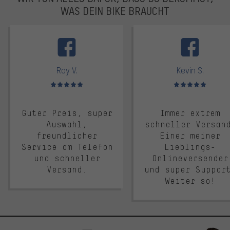
WAS DEIN BIKE BRAUCHT
facebook
Roy V.
Kevin S.
Bewertungen: 5 von 5
Bewertungen: 5 von 5
Guter Preis, super
Immer extrem
Auswahl,
schneller Versan
freundlicher
Einer meiner
Service am Telefon
Lieblings-
und schneller
Onlineversender
Versand.
und super Suppor
Weiter so!