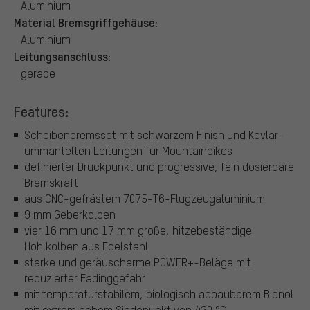
Aluminium
Material Bremsgriffgehäuse:
Aluminium
Leitungsanschluss:
gerade
Features:
Scheibenbremsset mit schwarzem Finish und Kevlar-
ummantelten Leitungen für Mountainbikes
definierter Druckpunkt und progressive, fein dosierbare
Bremskraft
aus CNC-gefrästem 7075-T6-Flugzeugaluminium
9 mm Geberkolben
vier 16 mm und 17 mm große, hitzebeständige
Hohlkolben aus Edelstahl
starke und geräuscharme POWER+-Beläge mit
reduzierter Fadinggefahr
mit temperaturstabilem, biologisch abbaubarem Bionol
mit extrem hohem Siedepunkt von 420 °C