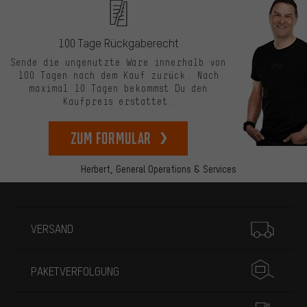
100 Tage Rückgaberecht
Sende die ungenutzte Ware innerhalb von
100 Tagen nach dem Kauf zurück. Nach
maximal 10 Tagen bekommst Du den
Kaufpreis erstattet.
zum Formular
Herbert,
General Operations & Services
Mehr Informationen
VERSAND
PAKETVERFOLGUNG