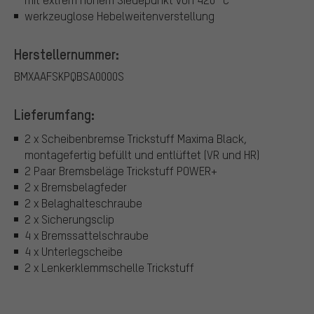
werkzeuglose Hebelweitenverstellung
Herstellernummer:
BMXAAFSKPQBSA0000S
Lieferumfang:
2 x Scheibenbremse Trickstuff Maxima Black,
montagefertig befüllt und entlüftet (VR und HR)
2 Paar Bremsbeläge Trickstuff POWER+
2 x Bremsbelagfeder
2 x Belaghalteschraube
2 x Sicherungsclip
4 x Bremssattelschraube
4 x Unterlegscheibe
2 x Lenkerklemmschelle Trickstuff