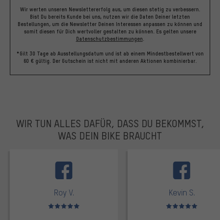
Wir werten unseren Newslettererfolg aus, um diesen stetig zu verbessern.
Bist Du bereits Kunde bei uns, nutzen wir die Daten Deiner letzten
Bestellungen, um die Newsletter Deinen Interessen anpassen zu können und
somit diesen für Dich wertvoller gestalten zu können.
Es gelten unsere
Datenschutzbestimmungen
.
*Gilt 30 Tage ab Ausstellungsdatum und ist ab einem Mindestbestellwert von
60 € gültig. Der Gutschein ist nicht mit anderen Aktionen kombinierbar.
WIR TUN ALLES DAFÜR, DASS DU BEKOMMST,
WAS DEIN BIKE BRAUCHT
facebook
Roy V.
Kevin S.
Bewertungen: 5 von 5
Bewertungen: 5 von 5