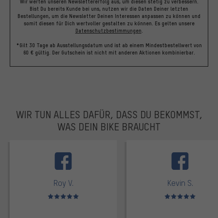
Wir werten unseren Newslettererfolg aus, um diesen stetig zu verbessern.
Bist Du bereits Kunde bei uns, nutzen wir die Daten Deiner letzten
Bestellungen, um die Newsletter Deinen Interessen anpassen zu können und
somit diesen für Dich wertvoller gestalten zu können.
Es gelten unsere
Datenschutzbestimmungen
.
*Gilt 30 Tage ab Ausstellungsdatum und ist ab einem Mindestbestellwert von
60 € gültig. Der Gutschein ist nicht mit anderen Aktionen kombinierbar.
WIR TUN ALLES DAFÜR, DASS DU BEKOMMST,
WAS DEIN BIKE BRAUCHT
facebook
Roy V.
Kevin S.
Bewertungen: 5 von 5
Bewertungen: 5 von 5