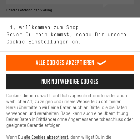
Bessere Leistung
Unsere Datenschutzerklärung
Uns interessiert, was Du in unserem Shop suchst und brauchst.
Sprache"
Mit Leistungs-Cookies nimmst Du mit Deinem Shopping-Verhalten
Hi, willkommen zum Shop!
selbst Einfluss auf die Verbesserung unserer Webseite und
DE
EN
ES
FR
Bevor Du rein kommst, schau Dir unsere
Deutsch
english
español
français
unseres Shop-Angebots.
Cookie-Einstellungen
an.
Mehr Komfort
VERTRAG WIDERRUFEN
Aachener Community
Affiliateprogramm
Dein Shopping-Erlebnis wird komfortabler. Mit Komfort-Cookies
stellen wir Verknüpfungen zu Social Media Plattformen her. So
Alle Cookies akzeptieren
Impressum
Datenschutz
Allgemeine Geschäftsbedingungen
können wir dir weitere nützliche Inhalte und Informationen zur
Verfügung stellen. Zudem hast du die Möglichkeit zusätzliche
Hinweisgebersystem
Hinweise zur Batterieentsorgung
Services zu nutzen, die es dir erleichtern die richtigen Produkte zu
Nur Notwendige Cookies
finden. Beispielsweise bieten wir eine Chat-Funktion an, damit
Cookie-Einstellungen
Kontrast ändern
Fragen schnell und unkompliziert beantwortet werden können.
Cookies dienen dazu Dir auf Dich zugeschnittene Inhalte, auch
Basis
Alle Preise verstehen sich in Euro und exkl. MwSt zuzüglich
werblicher Art, zu zeigen und unsere Webseite zu optimieren.
Hierzu übermitteln wir Deine Daten auch an Dritte, die die Daten
Versandkosten
USA
für Lieferung nach
.
Basis-Cookies gewährleisten, dass Du unsere Webseite
verwenden und verarbeiten. Dabei kann auch eine Übermittlung
grundsätzlich nutzen kannst.
Deiner Daten in Drittländer ohne Angemessenheitsbeschluss oder
geeignete Garantie erfolgen.
alle Cookies akzeptierst
Wenn Du
, dann willigst Du in die