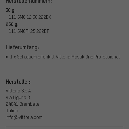
Herstellernummern:
30 g:
111.5MO.12.30.222BX
250 g:
111.5MO.TI.25.222BT
Lieferumfang:
1 x Schlauchreifenkitt Vittoria Mastik One Professional
Hersteller:
Vittoria S.p.A.
Via Liguria 8
24041 Brembate
Italien
info@vittoria.com