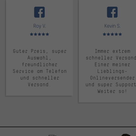
facebook
Roy V.
Kevin S.
Bewertungen: 5 von 5
Bewertungen: 5 von 5
Guter Preis, super
Immer extrem
Auswahl,
schneller Versan
freundlicher
Einer meiner
Service am Telefon
Lieblings-
und schneller
Onlineversender
Versand.
und super Suppor
Weiter so!