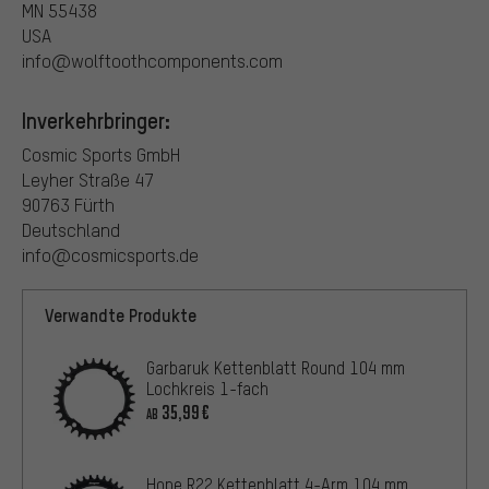
MN 55438
USA
info@wolftoothcomponents.com
Inverkehrbringer:
Cosmic Sports GmbH
Leyher Straße 47
90763 Fürth
Deutschland
info@cosmicsports.de
Verwandte Produkte
Garbaruk Kettenblatt Round 104 mm
Lochkreis 1-fach
35,99€
AB
Hope R22 Kettenblatt 4-Arm 104 mm