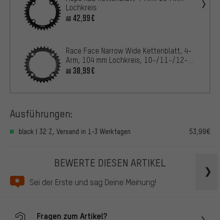
Lochkreis
42,99€
AB
Race Face Narrow Wide Kettenblatt, 4-
Arm, 104 mm Lochkreis, 10-/11-/12-
fach
30,99€
AB
Ausführungen:
black | 32 Z, Versand in 1-3 Werktagen
53,99€
BEWERTE DIESEN ARTIKEL
Sei der Erste und sag Deine Meinung!
Fragen zum Artikel?