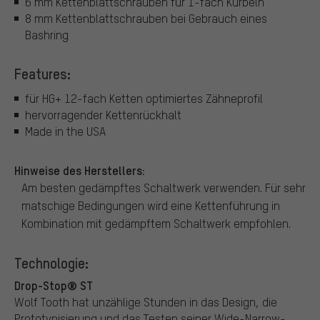
6 mm Kettenblattschrauben für 1-fach Kurbeln
8 mm Kettenblattschrauben bei Gebrauch eines
Bashring
Features:
für HG+ 12-fach Ketten optimiertes Zähneprofil
hervorragender Kettenrückhalt
Made in the USA
Hinweise des Herstellers:
Am besten gedämpftes Schaltwerk verwenden. Für sehr
matschige Bedingungen wird eine Kettenführung in
Kombination mit gedämpftem Schaltwerk empfohlen.
Technologie:
Drop-Stop® ST
Wolf Tooth hat unzählige Stunden in das Design, die
Prototypisierung und das Testen seiner Wide-Narrow-