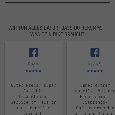
WIR TUN ALLES DAFÜR, DASS DU BEKOMMST,
WAS DEIN BIKE BRAUCHT
facebook
Roy V.
Kevin S.
Bewertungen: 5 von 5
Bewertungen: 5 von 5
Guter Preis, super
Immer extrem
Auswahl,
schneller Versan
freundlicher
Einer meiner
Service am Telefon
Lieblings-
und schneller
Onlineversender
Versand.
und super Suppor