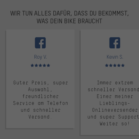
WIR TUN ALLES DAFÜR, DASS DU BEKOMMST,
WAS DEIN BIKE BRAUCHT
facebook
Roy V.
Kevin S.
Bewertungen: 5 von 5
Bewertungen: 5 von 5
Guter Preis, super
Immer extrem
Auswahl,
schneller Versan
freundlicher
Einer meiner
Service am Telefon
Lieblings-
und schneller
Onlineversender
Versand.
und super Suppor
Weiter so!