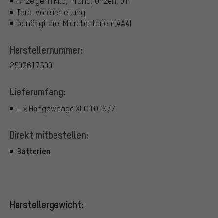
Anzeige in Kilo, Pfund, Unzen, Jin
Tara-Voreinstellung
benötigt drei Microbatterien (AAA)
Herstellernummer:
2503617500
Lieferumfang:
1 x Hängewaage XLC TO-S77
Direkt mitbestellen:
Batterien
Herstellergewicht: