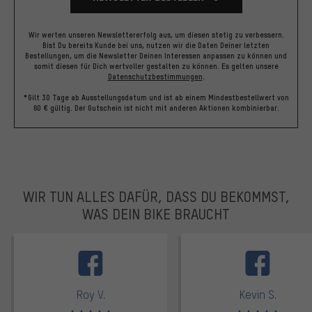
Wir werten unseren Newslettererfolg aus, um diesen stetig zu verbessern.
Bist Du bereits Kunde bei uns, nutzen wir die Daten Deiner letzten
Bestellungen, um die Newsletter Deinen Interessen anpassen zu können und
somit diesen für Dich wertvoller gestalten zu können.
Es gelten unsere
Datenschutzbestimmungen
.
*Gilt 30 Tage ab Ausstellungsdatum und ist ab einem Mindestbestellwert von
60 € gültig. Der Gutschein ist nicht mit anderen Aktionen kombinierbar.
WIR TUN ALLES DAFÜR, DASS DU BEKOMMST,
WAS DEIN BIKE BRAUCHT
facebook
Roy V.
Kevin S.
Bewertungen: 5 von 5
Bewertungen: 5 von 5