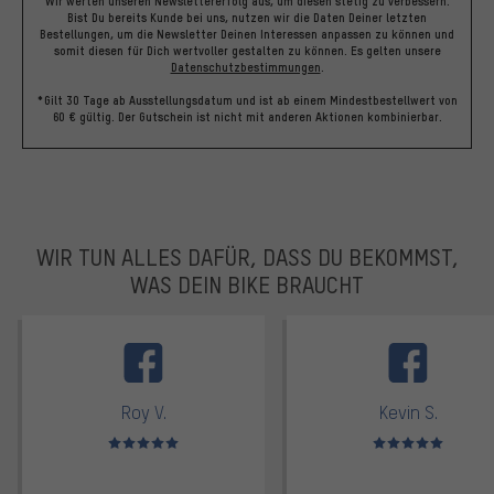
Wir werten unseren Newslettererfolg aus, um diesen stetig zu verbessern.
Bist Du bereits Kunde bei uns, nutzen wir die Daten Deiner letzten
Bestellungen, um die Newsletter Deinen Interessen anpassen zu können und
somit diesen für Dich wertvoller gestalten zu können.
Es gelten unsere
Datenschutzbestimmungen
.
*Gilt 30 Tage ab Ausstellungsdatum und ist ab einem Mindestbestellwert von
60 € gültig. Der Gutschein ist nicht mit anderen Aktionen kombinierbar.
WIR TUN ALLES DAFÜR, DASS DU BEKOMMST,
WAS DEIN BIKE BRAUCHT
facebook
Roy V.
Kevin S.
Bewertungen: 5 von 5
Bewertungen: 5 von 5