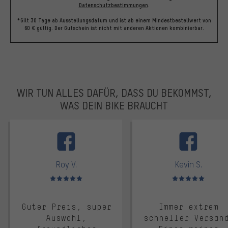
Datenschutzbestimmungen
.
*Gilt 30 Tage ab Ausstellungsdatum und ist ab einem Mindestbestellwert von
60 € gültig. Der Gutschein ist nicht mit anderen Aktionen kombinierbar.
WIR TUN ALLES DAFÜR, DASS DU BEKOMMST,
WAS DEIN BIKE BRAUCHT
facebook
Roy V.
Kevin S.
Bewertungen: 5 von 5
Bewertungen: 5 von 5
Guter Preis, super
Immer extrem
Auswahl,
schneller Versan