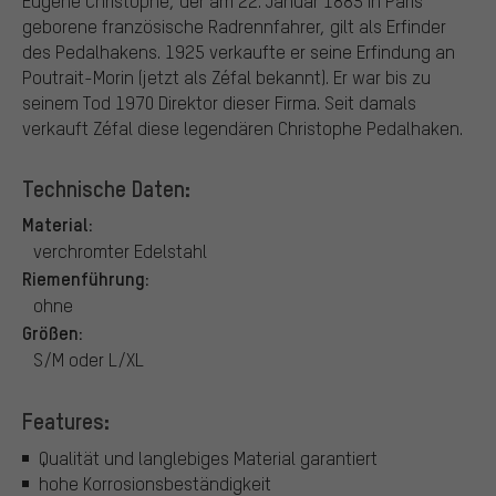
Eugène Christophe, der am 22. Januar 1885 in Paris
geborene französische Radrennfahrer, gilt als Erfinder
des Pedalhakens. 1925 verkaufte er seine Erfindung an
Poutrait-Morin (jetzt als Zéfal bekannt). Er war bis zu
seinem Tod 1970 Direktor dieser Firma. Seit damals
verkauft Zéfal diese legendären Christophe Pedalhaken.
Technische Daten:
Material:
verchromter Edelstahl
Riemenführung:
ohne
Größen:
S/M oder L/XL
Features:
Qualität und langlebiges Material garantiert
hohe Korrosionsbeständigkeit