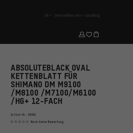
DE
Service
Über uns
Jobs
Blog
Deutsch
ABSOLUTEBLACK OVAL
KETTENBLATT FÜR
SHIMANO DM M9100
/M8100 /M7100/M6100
/HG+ 12-FACH
Artikel-Nr.:
68966
Noch keine Bewertung