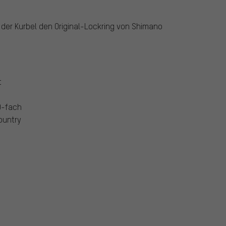
der Kurbel den Original-Lockring von Shimano
t
0-fach
ountry