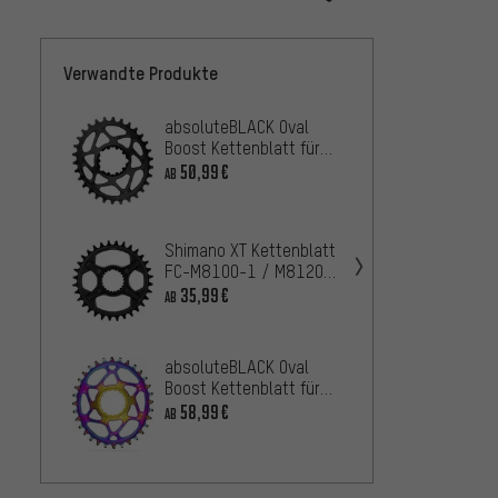
Verwandte Produkte
absoluteBLACK Oval
absol
Boost Kettenblatt für
Ketten
SRAM Direct Mount 3
Face C
50,99€
47,9
AB
AB
mm Offset
Shimano XT Kettenblatt
Wolf 
FC-M8100-1 / M8120-1
Ellipt
/ M8130-1 12-fach
35,99€
AB
Ketten
69,99
(SM-CRM85)
HG+ 1
absoluteBLACK Oval
absol
Boost Kettenblatt für
Boost 
Race Face Cinch 3 mm
58,99€
Race F
66,
AB
AB
Offset
Shima
mm