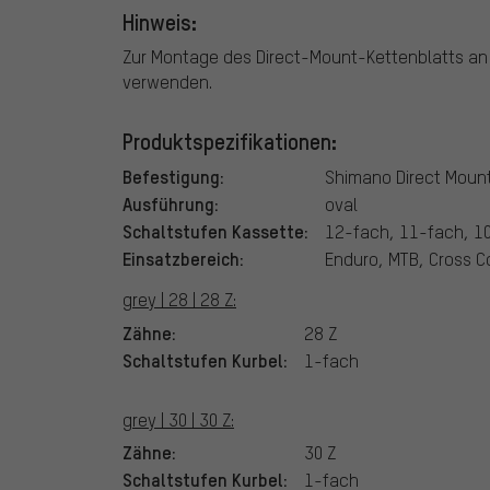
Hinweis:
Zur Montage des Direct-Mount-Kettenblatts an 
verwenden.
Produktspezifikationen:
Befestigung:
Shimano Direct Moun
Ausführung:
oval
Schaltstufen Kassette:
12-fach, 11-fach, 1
Einsatzbereich:
Enduro, MTB, Cross C
grey | 28 | 28 Z:
Zähne:
28 Z
Schaltstufen Kurbel:
1-fach
grey | 30 | 30 Z:
Zähne:
30 Z
Schaltstufen Kurbel:
1-fach