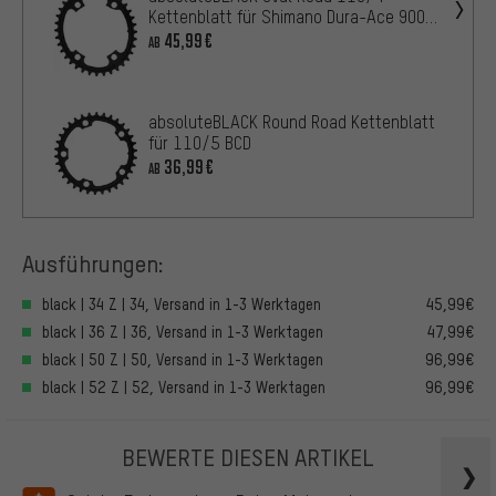
Kettenblatt für Shimano Dura-Ace 9000
/ Ultegra 6800
45,99€
AB
absoluteBLACK Round Road Kettenblatt
für 110/5 BCD
36,99€
AB
Ausführungen:
black | 34 Z | 34, Versand in 1-3 Werktagen
45,99€
black | 36 Z | 36, Versand in 1-3 Werktagen
47,99€
black | 50 Z | 50, Versand in 1-3 Werktagen
96,99€
black | 52 Z | 52, Versand in 1-3 Werktagen
96,99€
BEWERTE DIESEN ARTIKEL