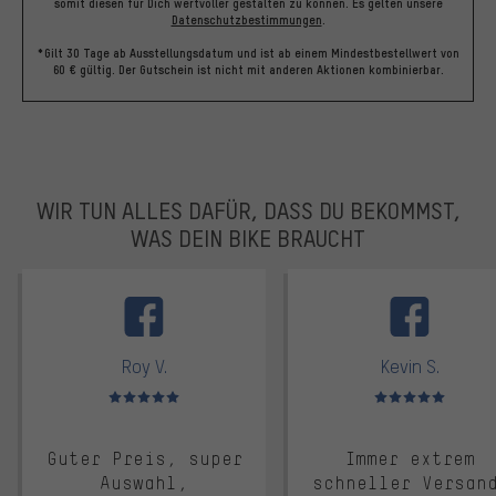
somit diesen für Dich wertvoller gestalten zu können.
Es gelten unsere
Datenschutzbestimmungen
.
*Gilt 30 Tage ab Ausstellungsdatum und ist ab einem Mindestbestellwert von
60 € gültig. Der Gutschein ist nicht mit anderen Aktionen kombinierbar.
WIR TUN ALLES DAFÜR, DASS DU BEKOMMST,
WAS DEIN BIKE BRAUCHT
facebook
Roy V.
Kevin S.
Bewertungen: 5 von 5
Bewertungen: 5 von 5
Guter Preis, super
Immer extrem
Auswahl,
schneller Versan