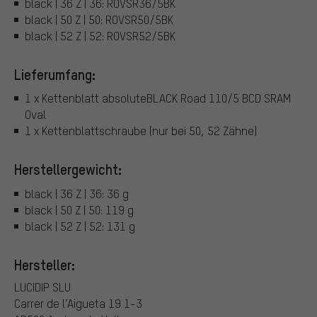
black | 36 Z | 36: ROVSR36/5BK
black | 50 Z | 50: ROVSR50/5BK
black | 52 Z | 52: ROVSR52/5BK
Lieferumfang:
1 x Kettenblatt absoluteBLACK Road 110/5 BCD SRAM
Oval
1 x Kettenblattschraube (nur bei 50, 52 Zähne)
Herstellergewicht:
black | 36 Z | 36: 36 g
black | 50 Z | 50: 119 g
black | 52 Z | 52: 131 g
Hersteller:
LUCIDIP SLU
Carrer de l’Aigueta 19 1-3