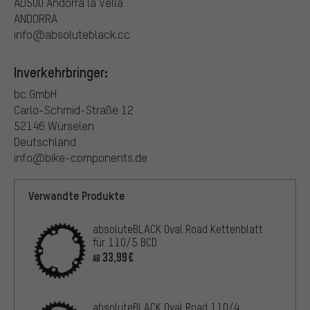
AD500 Andorra la Vella
ANDORRA
info@absoluteblack.cc
Inverkehrbringer:
bc GmbH
Carlo-Schmid-Straße 12
52146 Würselen
Deutschland
info@bike-components.de
Verwandte Produkte
absoluteBLACK Oval Road Kettenblatt
für 110/5 BCD
33,99€
AB
absoluteBLACK Oval Road 110/4