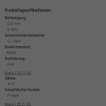
Produktspezifikationen:
Befestigung:
110 mm
5-Arm
Schaltstufen Kassette:
11-fach
Einsatzbereich:
Road
Ausführung:
oval
black | 34 Z | 34:
Zähne:
34 Z
Schaltstufen Kurbel:
2-fach
black | 36 Z | 36: