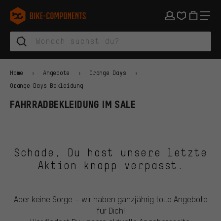
Zur Hauptnavigation springen
Zur Kategorienavigation springen
Zum Inhalt springen
Zu Marken und Newsletter springen
Zur Fußzeile springen
bike-components.de Startseite
Home
Angebote
Orange Days
Orange Days Bekleidung
FAHRRADBEKLEIDUNG IM SALE
Schade, Du hast unsere letzte
Aktion knapp verpasst.
Aber keine Sorge – wir haben ganzjährig tolle Angebote
für Dich!