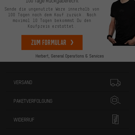
100 Tage Rückgaberecht
Sende die ungenutzte Ware innerhalb von
100 Tagen nach dem Kauf zurück. Nach
maximal 10 Tagen bekommst Du den
Kaufpreis erstattet.
zum Formular
Herbert,
General Operations & Services
Mehr Informationen
VERSAND
PAKETVERFOLGUNG
WIDERRUF