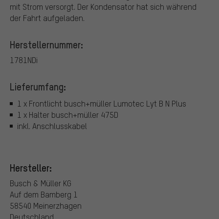
mit Strom versorgt. Der Kondensator hat sich während
der Fahrt aufgeladen.
Herstellernummer:
1781NDi
Lieferumfang:
1 x Frontlicht busch+müller Lumotec Lyt B N Plus
1 x Halter busch+müller 475D
inkl. Anschlusskabel
Hersteller:
Busch & Müller KG
Auf dem Bamberg 1
58540 Meinerzhagen
Deutschland