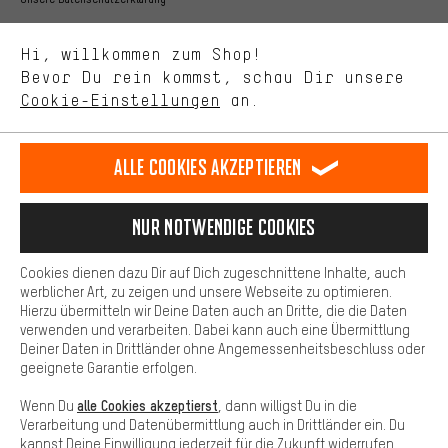
Uns interessiert, was Du in unserem Shop suchst und brauchst.
Sprache"
Mit Leistungs-Cookies nimmst Du mit Deinem Shopping-Verhalten
Hi, willkommen zum Shop!
selbst Einfluss auf die Verbesserung unserer Webseite und
DE
EN
ES
FR
Bevor Du rein kommst, schau Dir unsere
Deutsch
english
español
français
unseres Shop-Angebots.
Cookie-Einstellungen
an.
Mehr Komfort
VERTRAG WIDERRUFEN
Aachener Community
Affiliateprogramm
Dein Shopping-Erlebnis wird komfortabler. Mit Komfort-Cookies
stellen wir Verknüpfungen zu Social Media Plattformen her. So
Alle Cookies akzeptieren
Impressum
Datenschutz
Allgemeine Geschäftsbedingungen
können wir dir weitere nützliche Inhalte und Informationen zur
Verfügung stellen. Zudem hast du die Möglichkeit zusätzliche
Hinweisgebersystem
Hinweise zur Batterieentsorgung
Services zu nutzen, die es dir erleichtern die richtigen Produkte zu
Nur Notwendige Cookies
finden. Beispielsweise bieten wir eine Chat-Funktion an, damit
Cookie-Einstellungen
Kontrast ändern
Fragen schnell und unkompliziert beantwortet werden können.
Cookies dienen dazu Dir auf Dich zugeschnittene Inhalte, auch
Basis
werblicher Art, zu zeigen und unsere Webseite zu optimieren.
Alle Preise verstehen sich in Euro und exkl. MwSt zuzüglich
Hierzu übermitteln wir Deine Daten auch an Dritte, die die Daten
Versandkosten
USA
für Lieferung nach
.
Basis-Cookies gewährleisten, dass Du unsere Webseite
verwenden und verarbeiten. Dabei kann auch eine Übermittlung
grundsätzlich nutzen kannst.
Deiner Daten in Drittländer ohne Angemessenheitsbeschluss oder
geeignete Garantie erfolgen.
alle Cookies akzeptierst
Wenn Du
, dann willigst Du in die
Verarbeitung und Datenübermittlung auch in Drittländer ein. Du
kannst Deine Einwilligung jederzeit für die Zukunft widerrufen.