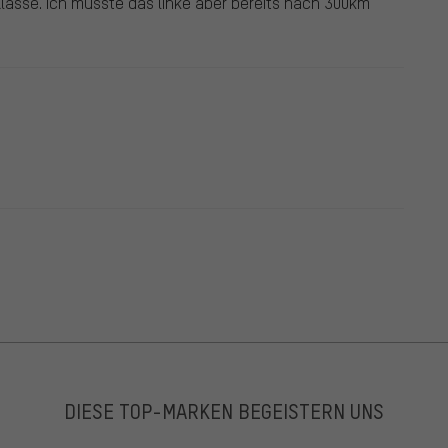
Klasse. Ich musste das linke aber bereits nach 300km
DIESE TOP-MARKEN BEGEISTERN UNS