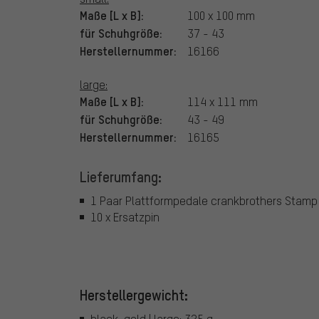
Maße [L x B]:
100 x 100 mm
für Schuhgröße:
37 - 43
Herstellernummer:
16166
large:
Maße [L x B]:
114 x 111 mm
für Schuhgröße:
43 - 49
Herstellernummer:
16165
Lieferumfang:
1 Paar Plattformpedale crankbrothers Stamp
10 x Ersatzpin
Herstellergewicht:
black-gold | large: 325 g