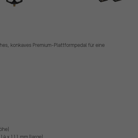
s
ches, konkaves Premium-Plattformpedal für eine
öhe)
114 x 111 mm (large)