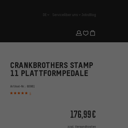
DE
Service
Über uns
Jobs
Blog
Deutsch
CRANKBROTHERS STAMP
11 PLATTFORMPEDALE
Artikel-Nr.:
60981
4
176,99€
zzgl.
Versandkosten