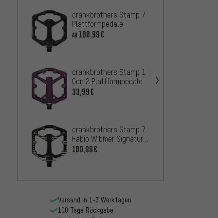
crankbrothers Stamp 7
crank
Plattformpedale
Plattf
100,99€
96,
AB
AB
crankbrothers Stamp 1
crank
Gen 2 Plattformpedale
Plattf
33,99€
53,9
AB
Race 
crankbrothers Stamp 7
Plattf
Fabio Wibmer Signature
Edition Plattformpedale
134,9
109,99€
Versand in 1-3 Werktagen
100 Tage Rückgabe