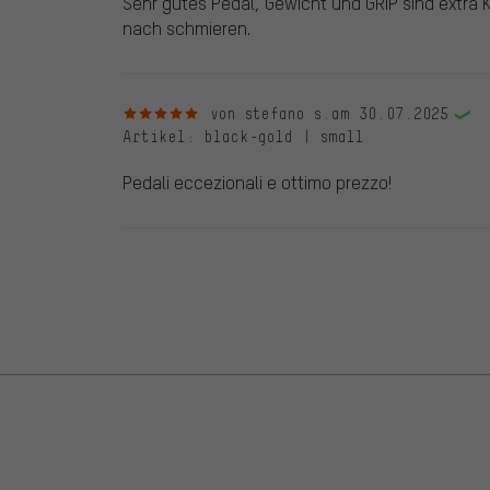
Sehr gutes Pedal, Gewicht und GRIP sind extra 
nach schmieren.
5 von 5 Sternen
von stefano s.
am 30.07.2025
Artikel
: black-gold | small
Pedali eccezionali e ottimo prezzo!