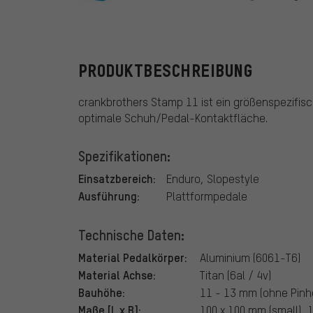
crankbrother
PRODUKTBESCHREIBUNG
crankbrothers Stamp 11 ist ein größenspezifis
optimale Schuh/Pedal-Kontaktfläche.
Spezifikationen:
Einsatzbereich:
Enduro, Slopestyle
Ausführung:
Plattformpedale
Technische Daten:
Material Pedalkörper:
Aluminium (6061-T6)
Material Achse:
Titan (6al / 4v)
Bauhöhe:
11 - 13 mm (ohne Pinh
Maße [L x B]:
100 x 100 mm (small), 