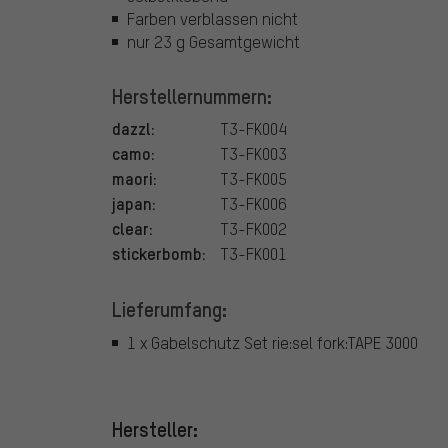
Farben verblassen nicht
nur 23 g Gesamtgewicht
Herstellernummern:
dazzl:
T3-FK004
camo:
T3-FK003
maori:
T3-FK005
japan:
T3-FK006
clear:
T3-FK002
stickerbomb:
T3-FK001
Lieferumfang:
1 x Gabelschutz Set rie:sel fork:TAPE 3000
Hersteller: