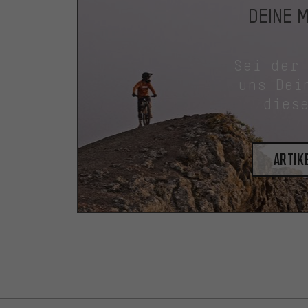
DEINE 
Sei der
uns Dei
dies
Artik