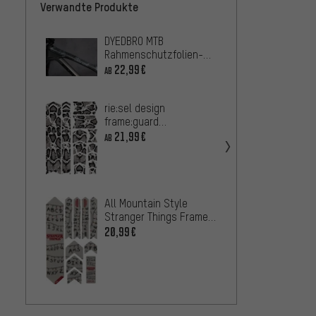
Verwandte Produkte
DYEDBRO MTB
Unlea
Rahmenschutzfolien-
Jauch
Set
Rahme
22,99€
37,9
AB
AB
rie:sel design
Unlea
frame:guard
Alpoc
Rahmenschutzset
21,99€
AB
Rahme
37,9
AB
Unlea
Vibes 
All Mountain Style
Rahme
37,9
Stranger Things Frame
AB
Guard Extra
20,99€
Rahmenschutzaufkleber