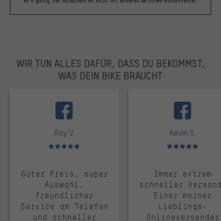
60 € gültig. Der Gutschein ist nicht mit anderen Aktionen kombinierbar.
WIR TUN ALLES DAFÜR, DASS DU BEKOMMST,
WAS DEIN BIKE BRAUCHT
facebook
Roy V.
Kevin S.
Bewertungen: 5 von 5
Bewertungen: 5 von 5
Guter Preis, super
Immer extrem
Auswahl,
schneller Versan
freundlicher
Einer meiner
Service am Telefon
Lieblings-
und schneller
Onlineversender