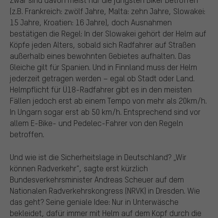
(z.B. Frankreich: zwölf Jahre, Malta: zehn Jahre, Slowakei:
15 Jahre, Kroatien: 16 Jahre), doch Ausnahmen
bestätigen die Regel: In der Slowakei gehört der Helm auf
Köpfe jeden Alters, sobald sich Radfahrer auf Straßen
außerhalb eines bewohnten Gebietes aufhalten. Das
Gleiche gilt für Spanien. Und in Finnland muss der Helm
jederzeit getragen werden – egal ob Stadt oder Land.
Helmpflicht für Ü18-Radfahrer gibt es in den meisten
Fällen jedoch erst ab einem Tempo von mehr als 20km/h.
In Ungarn sogar erst ab 50 km/h. Entsprechend sind vor
allem E-Bike- und Pedelec-Fahrer von den Regeln
betroffen.
Und wie ist die Sicherheitslage in Deutschland? „Wir
können Radverkehr“, sagte erst kürzlich
Bundesverkehrsminister Andreas Scheuer auf dem
Nationalen Radverkehrskongress (NRVK) in Dresden. Wie
das geht? Seine geniale Idee: Nur in Unterwäsche
bekleidet, dafür immer mit Helm auf dem Kopf durch die