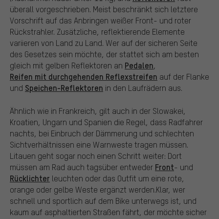
überall vorgeschrieben. Meist beschränkt sich letztere
Vorschrift auf das Anbringen weißer Front- und roter
Rückstrahler. Zusätzliche, reflektierende Elemente
variieren von Land zu Land. Wer auf der sicheren Seite
des Gesetzes sein möchte, der stattet sich am besten
Pedalen
gleich mit gelben Reflektoren an
,
Reifen mit durchgehenden Reflexstreifen
auf der Flanke
Speichen-Reflektoren
und
in den Laufrädern aus.
Ähnlich wie in Frankreich, gilt auch in der Slowakei,
Kroatien, Ungarn und Spanien die Regel, dass Radfahrer
nachts, bei Einbruch der Dämmerung und schlechten
Sichtverhältnissen eine Warnweste tragen müssen.
Litauen geht sogar noch einen Schritt weiter: Dort
Front
müssen am Rad auch tagsüber entweder
- und
Rücklichter
leuchten oder das Outfit um eine rote,
orange oder gelbe Weste ergänzt werden.Klar, wer
schnell und sportlich auf dem Bike unterwegs ist, und
kaum auf asphaltierten Straßen fährt, der möchte sicher