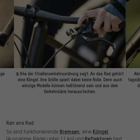
ige
§ 64a der Straßenverkehrsordnung sagt: An das Rad gehört
Ab
eine Klingel. Ihre Größe spielt dabei keine Rolle. Denn auch
tagsüb
winzige Modelle können helltönend sein und aus dem
d
Verkehrslärm herausstechen.
Ran ans Rad
Bremsen
Klingel
So sind funktionierende
, eine
Reflektoren
(Ausnahme: Räder unter 11 kg) und
fast