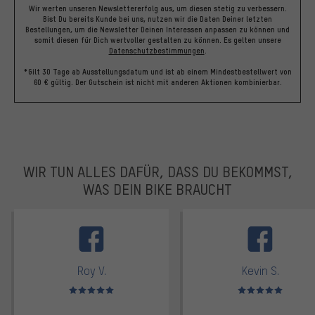
Wir werten unseren Newslettererfolg aus, um diesen stetig zu verbessern.
Bist Du bereits Kunde bei uns, nutzen wir die Daten Deiner letzten
Bestellungen, um die Newsletter Deinen Interessen anpassen zu können und
somit diesen für Dich wertvoller gestalten zu können.
Es gelten unsere
Datenschutzbestimmungen
.
*Gilt 30 Tage ab Ausstellungsdatum und ist ab einem Mindestbestellwert von
60 € gültig. Der Gutschein ist nicht mit anderen Aktionen kombinierbar.
WIR TUN ALLES DAFÜR, DASS DU BEKOMMST,
WAS DEIN BIKE BRAUCHT
facebook
Roy V.
Kevin S.
Bewertungen: 5 von 5
Bewertungen: 5 von 5