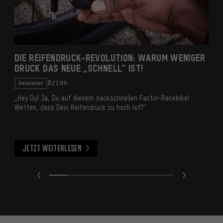
DIE REIFENDRUCK-REVOLUTION: WARUM WENIGER
D
DRUCK DAS NEUE „SCHNELL“ IST!
L
U
Verstehen
Brian
„Hey Du! Ja, Du auf diesem sackschnellen Factor-Racebike!
Wetten, dass Dein Reifendruck zu hoch ist?“
Fi
is
Ko
Jetzt weiterlesen
Jetzt weiterlesen
J