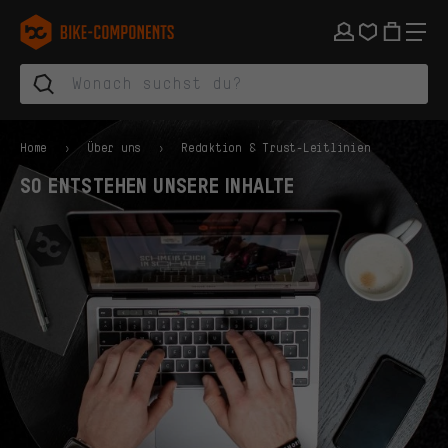
Zur Hauptnavigation springen
Zur Kategorienavigation springen
Zum Inhalt springen
Zu Marken und Newsletter springen
Zur Fußzeile springen
bike-components.de Startseite
Home
Über uns
Redaktion & Trust-Leitlinien
SO ENTSTEHEN UNSERE INHALTE