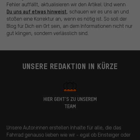
Fehler auffällt, aktualisieren wir den Artikel. Und wenn
Du uns auf etwas hinweist
, schauen wir es uns an und
stoßen eine Korrektur an, wenn es nötig ist. So soll der
Blog für Dich ein Ort sein, an dem Informationen nicht nur
gut klingen, sondern verlässlich sind.
UNSERE REDAKTION IN KÜRZE
HIER GEHT'S ZU UNSEREM
TEAM
Unsere Autor:innen erstellen Inhalte für alle, die das
Fahrrad genauso lieben wie wir - egal ob Einsteiger oder