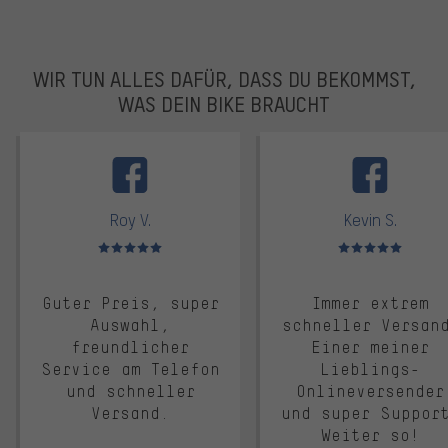
WIR TUN ALLES DAFÜR, DASS DU BEKOMMST,
WAS DEIN BIKE BRAUCHT
facebook
Roy V.
Kevin S.
Bewertungen: 5 von 5
Bewertungen: 5 von 5
Guter Preis, super
Immer extrem
Auswahl,
schneller Versan
freundlicher
Einer meiner
Service am Telefon
Lieblings-
und schneller
Onlineversender
Versand.
und super Suppor
Weiter so!