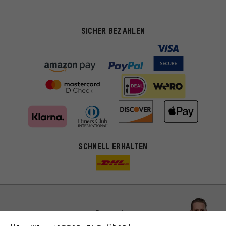
SICHER BEZAHLEN
Passendere Angebote
SCHNELL ERHALTEN
Du bekommst, statt zufälliger Werbung, genauer passende
Angebote von uns. Diese Cookies helfen uns, Deine Interessen
besser zu erkennen und Dir relevante Produkte und Tipps zu
zeigen.
Bessere Leistung
Uns interessiert, was Du in unserem Shop suchst und brauchst.
Lass Dich beraten
Mit Leistungs-Cookies nimmst Du mit Deinem Shopping-Verhalten