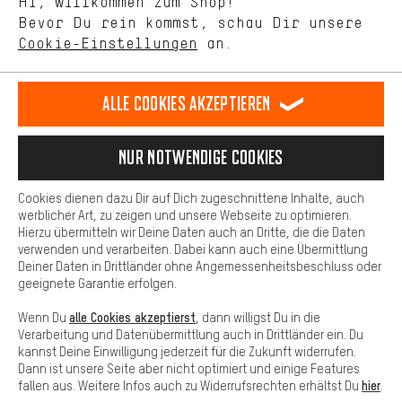
Hi, willkommen zum Shop!
selbst Einfluss auf die Verbesserung unserer Webseite und
Bevor Du rein kommst, schau Dir unsere
unseres Shop-Angebots.
Terminbuchung
Cookie-Einstellungen
an.
Mehr Komfort
Kontaktformular
Dein Shopping-Erlebnis wird komfortabler. Mit Komfort-Cookies
stellen wir Verknüpfungen zu Social Media Plattformen her. So
Alle Cookies akzeptieren
Unsere Datenschutzerklärung
können wir dir weitere nützliche Inhalte und Informationen zur
Verfügung stellen. Zudem hast du die Möglichkeit zusätzliche
Sprache"
Services zu nutzen, die es dir erleichtern die richtigen Produkte zu
Nur Notwendige Cookies
finden. Beispielsweise bieten wir eine Chat-Funktion an, damit
DE
EN
ES
FR
Deutsch
english
español
français
Fragen schnell und unkompliziert beantwortet werden können.
Cookies dienen dazu Dir auf Dich zugeschnittene Inhalte, auch
Basis
werblicher Art, zu zeigen und unsere Webseite zu optimieren.
Hierzu übermitteln wir Deine Daten auch an Dritte, die die Daten
VERTRAG WIDERRUFEN
Aachener Community
Affiliateprogramm
Basis-Cookies gewährleisten, dass Du unsere Webseite
verwenden und verarbeiten. Dabei kann auch eine Übermittlung
grundsätzlich nutzen kannst.
Deiner Daten in Drittländer ohne Angemessenheitsbeschluss oder
Impressum
Datenschutz
Allgemeine Geschäftsbedingungen
geeignete Garantie erfolgen.
Hinweisgebersystem
Hinweise zur Batterieentsorgung
alle Cookies akzeptierst
Wenn Du
, dann willigst Du in die
Verarbeitung und Datenübermittlung auch in Drittländer ein. Du
Cookie-Einstellungen
Kontrast ändern
kannst Deine Einwilligung jederzeit für die Zukunft widerrufen.
Dann ist unsere Seite aber nicht optimiert und einige Features
Alle Preise verstehen sich in Euro und exkl. MwSt zuzüglich
hier
fallen aus. Weitere Infos auch zu Widerrufsrechten erhältst Du
.
Versandkosten
USA
für Lieferung nach
.