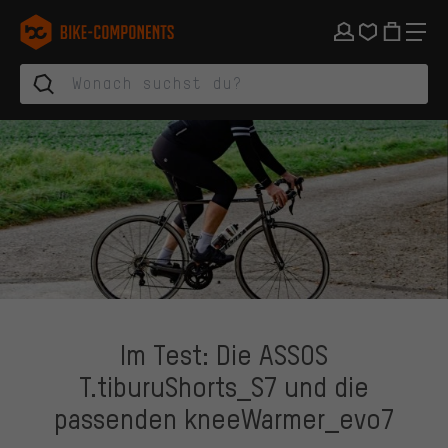
Zur Hauptnavigation springen
Zur Kategorienavigation springen
Zum Inhalt springen
Zu Marken und Newsletter springen
Zur Fußzeile springen
bike-components.de Startseite
Im Test: Die ASSOS
T.tiburuShorts_S7 und die
passenden kneeWarmer_evo7