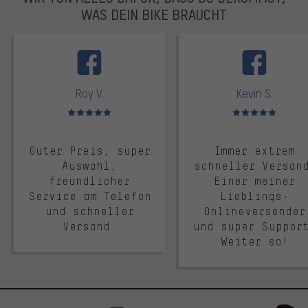
WAS DEIN BIKE BRAUCHT
facebook
Roy V.
Kevin S.
Bewertungen: 5 von 5
Bewertungen: 5 von 5
Guter Preis, super
Immer extrem
Auswahl,
schneller Versan
freundlicher
Einer meiner
Service am Telefon
Lieblings-
und schneller
Onlineversender
Versand.
und super Suppor
Weiter so!