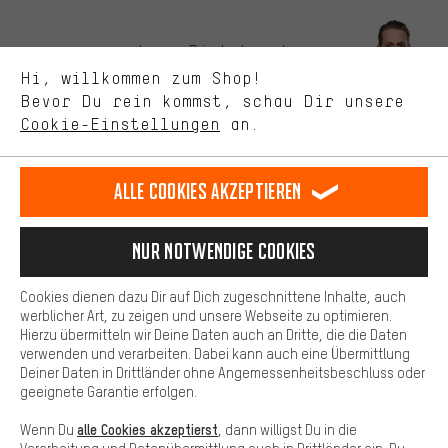
Bessere Leistung
Uns interessiert, was Du in unserem Shop suchst und brauchst.
Lass Dich beraten
Mit Leistungs-Cookies nimmst Du mit Deinem Shopping-Verhalten
Hi, willkommen zum Shop!
selbst Einfluss auf die Verbesserung unserer Webseite und
Bevor Du rein kommst, schau Dir unsere
unseres Shop-Angebots.
Terminbuchung
Cookie-Einstellungen
an.
Mehr Komfort
Kontaktformular
Dein Shopping-Erlebnis wird komfortabler. Mit Komfort-Cookies
stellen wir Verknüpfungen zu Social Media Plattformen her. So
Alle Cookies akzeptieren
Unsere Datenschutzerklärung
können wir dir weitere nützliche Inhalte und Informationen zur
Verfügung stellen. Zudem hast du die Möglichkeit zusätzliche
Sprache"
Services zu nutzen, die es dir erleichtern die richtigen Produkte zu
Nur Notwendige Cookies
finden. Beispielsweise bieten wir eine Chat-Funktion an, damit
DE
EN
ES
FR
Deutsch
english
español
français
Fragen schnell und unkompliziert beantwortet werden können.
Cookies dienen dazu Dir auf Dich zugeschnittene Inhalte, auch
Basis
werblicher Art, zu zeigen und unsere Webseite zu optimieren.
Hierzu übermitteln wir Deine Daten auch an Dritte, die die Daten
VERTRAG WIDERRUFEN
Aachener Community
Affiliateprogramm
Basis-Cookies gewährleisten, dass Du unsere Webseite
verwenden und verarbeiten. Dabei kann auch eine Übermittlung
grundsätzlich nutzen kannst.
Deiner Daten in Drittländer ohne Angemessenheitsbeschluss oder
Impressum
Datenschutz
Allgemeine Geschäftsbedingungen
geeignete Garantie erfolgen.
Hinweisgebersystem
Hinweise zur Batterieentsorgung
alle Cookies akzeptierst
Wenn Du
, dann willigst Du in die