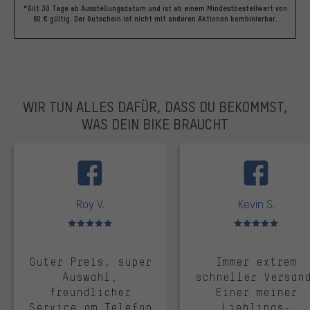
*Gilt 30 Tage ab Ausstellungsdatum und ist ab einem Mindestbestellwert von
60 € gültig. Der Gutschein ist nicht mit anderen Aktionen kombinierbar.
WIR TUN ALLES DAFÜR, DASS DU BEKOMMST,
WAS DEIN BIKE BRAUCHT
facebook
Roy V.
Kevin S.
Bewertungen: 5 von 5
Bewertungen: 5 von 5
Guter Preis, super
Immer extrem
Auswahl,
schneller Versan
freundlicher
Einer meiner
Service am Telefon
Lieblings-