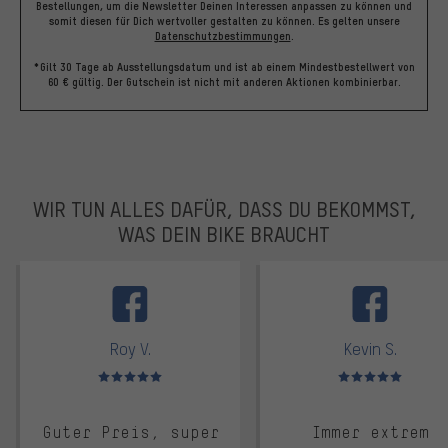
Bestellungen, um die Newsletter Deinen Interessen anpassen zu können und
somit diesen für Dich wertvoller gestalten zu können.
Es gelten unsere
Datenschutzbestimmungen
.
*Gilt 30 Tage ab Ausstellungsdatum und ist ab einem Mindestbestellwert von
60 € gültig. Der Gutschein ist nicht mit anderen Aktionen kombinierbar.
WIR TUN ALLES DAFÜR, DASS DU BEKOMMST,
WAS DEIN BIKE BRAUCHT
facebook
Roy V.
Kevin S.
Bewertungen: 5 von 5
Bewertungen: 5 von 5
Guter Preis, super
Immer extrem