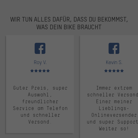
WIR TUN ALLES DAFÜR, DASS DU BEKOMMST,
WAS DEIN BIKE BRAUCHT
facebook
Roy V.
Kevin S.
Bewertungen: 5 von 5
Bewertungen: 5 von 5
Guter Preis, super
Immer extrem
Auswahl,
schneller Versan
freundlicher
Einer meiner
Service am Telefon
Lieblings-
und schneller
Onlineversender
Versand.
und super Suppor
Weiter so!