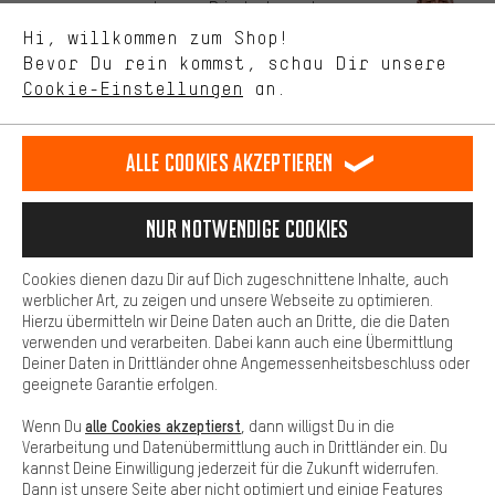
Uns interessiert, was Du in unserem Shop suchst und brauchst.
Lass Dich beraten
Mit Leistungs-Cookies nimmst Du mit Deinem Shopping-Verhalten
Hi, willkommen zum Shop!
selbst Einfluss auf die Verbesserung unserer Webseite und
Bevor Du rein kommst, schau Dir unsere
unseres Shop-Angebots.
Terminbuchung
Cookie-Einstellungen
an.
Mehr Komfort
Kontaktformular
Dein Shopping-Erlebnis wird komfortabler. Mit Komfort-Cookies
stellen wir Verknüpfungen zu Social Media Plattformen her. So
Alle Cookies akzeptieren
Unsere Datenschutzerklärung
können wir dir weitere nützliche Inhalte und Informationen zur
Verfügung stellen. Zudem hast du die Möglichkeit zusätzliche
Sprache"
Services zu nutzen, die es dir erleichtern die richtigen Produkte zu
Nur Notwendige Cookies
finden. Beispielsweise bieten wir eine Chat-Funktion an, damit
DE
EN
ES
FR
Deutsch
english
español
français
Fragen schnell und unkompliziert beantwortet werden können.
Cookies dienen dazu Dir auf Dich zugeschnittene Inhalte, auch
Basis
werblicher Art, zu zeigen und unsere Webseite zu optimieren.
Hierzu übermitteln wir Deine Daten auch an Dritte, die die Daten
VERTRAG WIDERRUFEN
Aachener Community
Affiliateprogramm
Basis-Cookies gewährleisten, dass Du unsere Webseite
verwenden und verarbeiten. Dabei kann auch eine Übermittlung
grundsätzlich nutzen kannst.
Deiner Daten in Drittländer ohne Angemessenheitsbeschluss oder
Impressum
Datenschutz
Allgemeine Geschäftsbedingungen
geeignete Garantie erfolgen.
Hinweisgebersystem
Hinweise zur Batterieentsorgung
alle Cookies akzeptierst
Wenn Du
, dann willigst Du in die
Verarbeitung und Datenübermittlung auch in Drittländer ein. Du
Cookie-Einstellungen
Kontrast ändern
kannst Deine Einwilligung jederzeit für die Zukunft widerrufen.
Dann ist unsere Seite aber nicht optimiert und einige Features
Alle Preise verstehen sich in Euro und exkl. MwSt zuzüglich