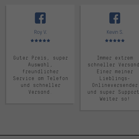
facebook
Roy V.
Kevin S.
Bewertungen: 5 von 5
Bewertungen: 5 von 5
Guter Preis, super
Immer extrem
Auswahl,
schneller Versan
freundlicher
Einer meiner
Service am Telefon
Lieblings-
und schneller
Onlineversender
Versand.
und super Suppor
Weiter so!