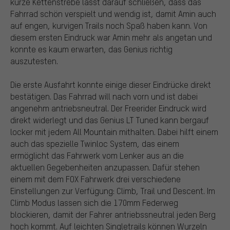
kurze Kettenstrebe lässt darauf schließen, dass das
Fahrrad schön verspielt und wendig ist, damit Amin auch
auf engen, kurvigen Trails noch Spaß haben kann. Von
diesem ersten Eindruck war Amin mehr als angetan und
konnte es kaum erwarten, das Genius richtig
auszutesten.
Die erste Ausfahrt konnte einige dieser Eindrücke direkt
bestätigen. Das Fahrrad will nach vorn und ist dabei
angenehm antriebsneutral. Der Freerider Eindruck wird
direkt widerlegt und das Genius LT Tuned kann bergauf
locker mit jedem All Mountain mithalten. Dabei hilft einem
auch das spezielle Twinloc System, das einem
ermöglicht das Fahrwerk vom Lenker aus an die
aktuellen Gegebenheiten anzupassen. Dafür stehen
einem mit dem FOX Fahrwerk drei verschiedene
Einstellungen zur Verfügung: Climb, Trail und Descent. Im
Climb Modus lassen sich die 170mm Federweg
blockieren, damit der Fahrer antriebssneutral jeden Berg
hoch kommt. Auf leichten Singletrails können Wurzeln