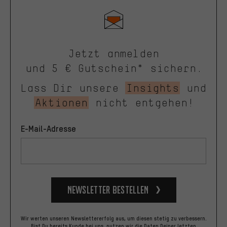
Jetzt anmelden
und 5 € Gutschein* sichern.
Lass Dir unsere
Insights
und
Aktionen
nicht entgehen!
E-Mail-Adresse
Newsletter bestellen
Wir werten unseren Newslettererfolg aus, um diesen stetig zu verbessern.
Bist Du bereits Kunde bei uns, nutzen wir die Daten Deiner letzten