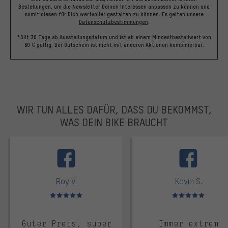
Bestellungen, um die Newsletter Deinen Interessen anpassen zu können und
somit diesen für Dich wertvoller gestalten zu können.
Es gelten unsere
Datenschutzbestimmungen
.
*Gilt 30 Tage ab Ausstellungsdatum und ist ab einem Mindestbestellwert von
60 € gültig. Der Gutschein ist nicht mit anderen Aktionen kombinierbar.
WIR TUN ALLES DAFÜR, DASS DU BEKOMMST,
WAS DEIN BIKE BRAUCHT
facebook
Roy V.
Kevin S.
Bewertungen: 5 von 5
Bewertungen: 5 von 5
Guter Preis, super
Immer extrem