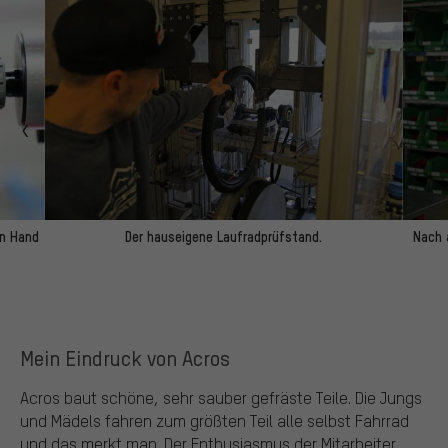
on Hand
Der hauseigene Laufradprüfstand.
Nach 
Mein Eindruck von Acros
Acros baut schöne, sehr sauber gefräste Teile. Die Jungs
und Mädels fahren zum größten Teil alle selbst Fahrrad
und das merkt man. Der Enthusiasmus der Mitarbeiter