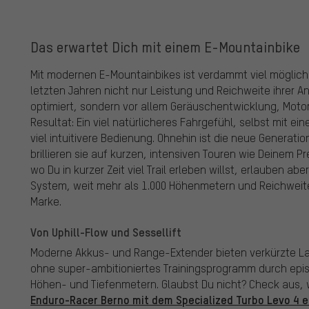
Das erwartet Dich mit einem E-Mountainbike
Mit modernen E-Mountainbikes ist verdammt viel möglich.
letzten Jahren nicht nur Leistung und Reichweite ihrer A
optimiert, sondern vor allem Geräuschentwicklung, Moto
Resultat: Ein viel natürlicheres Fahrgefühl, selbst mit 
viel intuitivere Bedienung. Ohnehin ist die neue Generatio
brillieren sie auf kurzen, intensiven Touren wie Deinem 
wo Du in kurzer Zeit viel Trail erleben willst, erlauben ab
System, weit mehr als 1.000 Höhenmetern und Reichweite
Marke.
Von Uphill-Flow und Sessellift
Moderne Akkus- und Range-Extender bieten verkürzte L
ohne super-ambitioniertes Trainingsprogramm durch epis
Höhen- und Tiefenmetern. Glaubst Du nicht? Check aus, 
Enduro-Racer Berno mit dem Specialized Turbo Levo 4 e