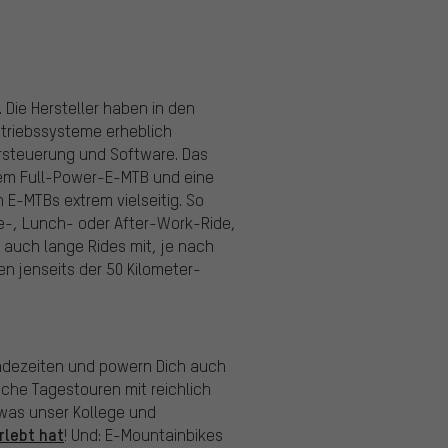
 Die Hersteller haben in den
ntriebssysteme erheblich
rsteuerung und Software. Das
einem Full-Power-E-MTB und eine
n E-MTBs extrem vielseitig. So
Pre-, Lunch- oder After-Work-Ride,
er auch lange Rides mit, je nach
n jenseits der 50 Kilometer-
adezeiten und powern Dich auch
che Tagestouren mit reichlich
was unser Kollege und
rlebt hat
! Und: E-Mountainbikes