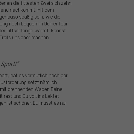
 denen die fittesten Zwei sich zehn
uchend nachkommt. Mit dem
enauso spaßig sein, wie die
zung noch bequem in Deiner Tour
der Liftschlange wartet, kannst
 Trails unsicher machen.
Sport!“
port, hat es vermutlich noch gar
rausforderung setzt nämlich
u mit brennenden Waden Deine
 rast und Du voll ins Laktat
gen ist schöner. Du musst es nur