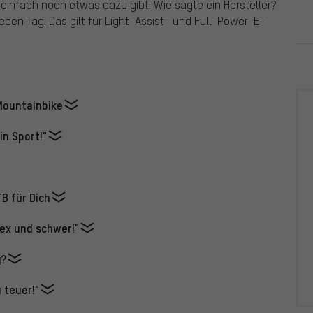
einfach noch etwas dazu gibt. Wie sagte ein Hersteller?
eden Tag! Das gilt für Light-Assist- und Full-Power-E-
Mountainbike
in Sport!"
B für Dich
ex und schwer!"
g?
 teuer!"