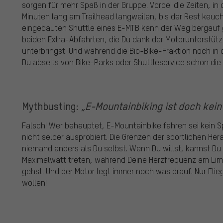
sorgen für mehr Spaß in der Gruppe. Vorbei die Zeiten, in
Minuten lang am Trailhead langweilen, bis der Rest ke
eingebauten Shuttle eines E-MTB kann der Weg bergauf g
beiden Extra-Abfahrten, die Du dank der Motorunterstüt
unterbringst. Und während die Bio-Bike-Fraktion noch in 
Du abseits von Bike-Parks oder Shuttleservice schon die
Mythbusting:
„E-Mountainbiking ist doch kein 
Falsch! Wer behauptet, E-Mountainbike fahren sei kein S
nicht selber ausprobiert. Die Grenzen der sportlichen He
niemand anders als Du selbst. Wenn Du willst, kannst D
Maximalwatt treten, während Deine Herzfrequenz am Limit
gehst. Und der Motor legt immer noch was drauf. Nur Flie
wollen!