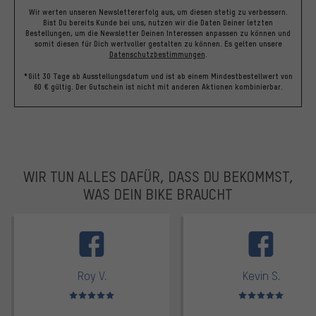
Wir werten unseren Newslettererfolg aus, um diesen stetig zu verbessern.
Bist Du bereits Kunde bei uns, nutzen wir die Daten Deiner letzten
Bestellungen, um die Newsletter Deinen Interessen anpassen zu können und
somit diesen für Dich wertvoller gestalten zu können.
Es gelten unsere
Datenschutzbestimmungen
.
*Gilt 30 Tage ab Ausstellungsdatum und ist ab einem Mindestbestellwert von
60 € gültig. Der Gutschein ist nicht mit anderen Aktionen kombinierbar.
WIR TUN ALLES DAFÜR, DASS DU BEKOMMST,
WAS DEIN BIKE BRAUCHT
facebook
Roy V.
Kevin S.
Bewertungen: 5 von 5
Bewertungen: 5 von 5