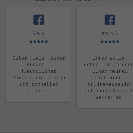
facebook
Roy V.
Kevin S.
Bewertungen: 5 von 5
Bewertungen: 5 von 5
Guter Preis, super
Immer extrem
Auswahl,
schneller Versan
freundlicher
Einer meiner
Service am Telefon
Lieblings-
und schneller
Onlineversender
Versand.
und super Suppor
Weiter so!