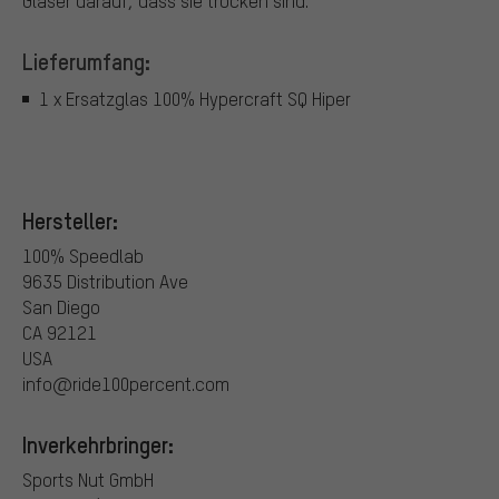
Gläser darauf, dass sie trocken sind.
Lieferumfang:
1 x Ersatzglas 100% Hypercraft SQ Hiper
Hersteller:
100% Speedlab
9635 Distribution Ave
San Diego
CA 92121
USA
info@ride100percent.com
Inverkehrbringer:
Sports Nut GmbH