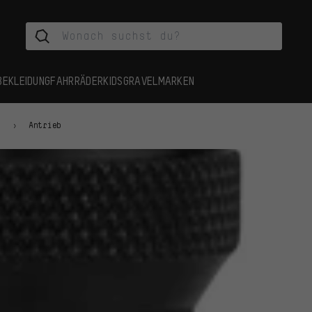
BEKLEIDUNG
FAHRRÄDER
KIDS
GRAVEL
MARKEN
n
Antrieb