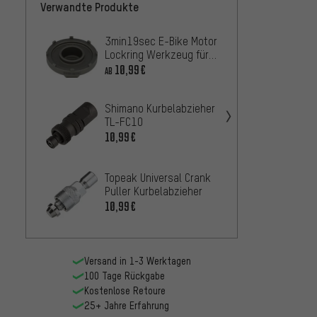
Verwandte Produkte
3min19sec E-Bike Motor
Shiman
Lockring Werkzeug für
Kurbel
Bosch
TL-FC
10,99€
5,99€
AB
Shimano Kurbelabzieher
3min1
TL-FC10
Innen
10,99€
Octali
4,99€
für 2
Topeak Universal Crank
ParkTo
Puller Kurbelabzieher
CWP-
10,99€
18,99
Versand in 1-3 Werktagen
100 Tage Rückgabe
Kostenlose Retoure
25+ Jahre Erfahrung