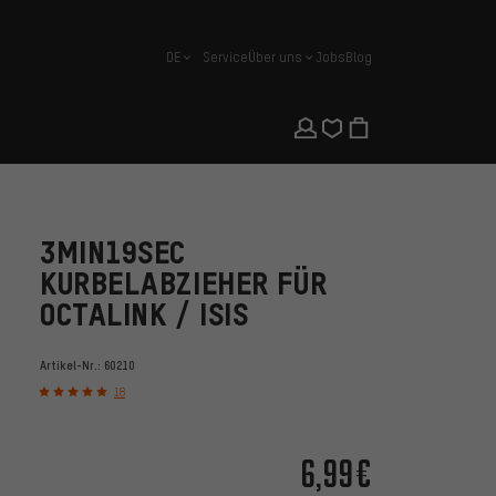
DE
Service
Über uns
Jobs
Blog
Deutsch
3MIN19SEC
KURBELABZIEHER FÜR
OCTALINK / ISIS
Artikel-Nr.:
60210
18
6,99€