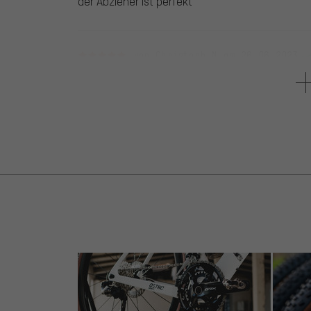
der Abzieher ist perfekt
5 von 5 Sternen
von Christoph N.
am 26.06.2023
Artikel
: schwarz
Funktioniert, Preis Leistung gut.
5 von 5 Sternen
von Fabian L.
am 03.11.2022
Artikel
: schwarz
Funktioniert einwandfrei mit ISIS Overdrive Lage
5 von 5 Sternen
von Bernd H.
am 13.08.2022
Artikel
: schwarz
gut und günstig