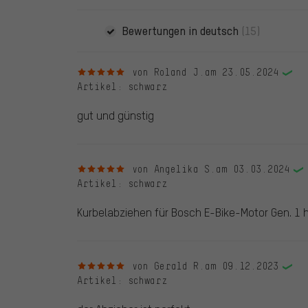
Bewertungen in deutsch
(15)
5 von 5 Sternen
von Roland J.
am 23.05.2024
Artikel
: schwarz
gut und günstig
5 von 5 Sternen
von Angelika S.
am 03.03.2024
Artikel
: schwarz
Kurbelabziehen für Bosch E-Bike-Motor Gen. 1 h
5 von 5 Sternen
von Gerald R.
am 09.12.2023
Artikel
: schwarz