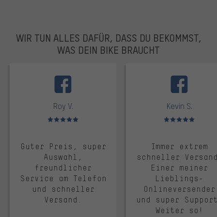
WIR TUN ALLES DAFÜR, DASS DU BEKOMMST,
WAS DEIN BIKE BRAUCHT
facebook
Roy V.
Kevin S.
Bewertungen: 5 von 5
Bewertungen: 5 von 5
Guter Preis, super
Immer extrem
Auswahl,
schneller Versan
freundlicher
Einer meiner
Service am Telefon
Lieblings-
und schneller
Onlineversender
Versand.
und super Suppor
Weiter so!