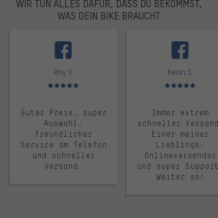
WIR TUN ALLES DAFÜR, DASS DU BEKOMMST,
WAS DEIN BIKE BRAUCHT
facebook
Roy V.
Kevin S.
Bewertungen: 5 von 5
Bewertungen: 5 von 5
Guter Preis, super
Immer extrem
Auswahl,
schneller Versan
freundlicher
Einer meiner
Service am Telefon
Lieblings-
und schneller
Onlineversender
Versand.
und super Suppor
Weiter so!