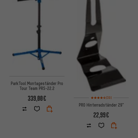
ParkTool Montageständer Pro
Tour Team PRS-22.2
339,00€
Bewertungen: 4,5 von 5 basie
(30)
PRO Hinterradständer 29"
22,99€