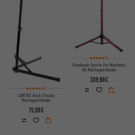
Bewertungen: 5 von 5 basier
(2)
Feedback Sports Pro Mechanic
HD Montageständer
339,00€
Bewertungen: 5 von 5 basierend auf 63 Bewertungen
(63)
CONTEC Rock Steady
Montageständer
75,99€