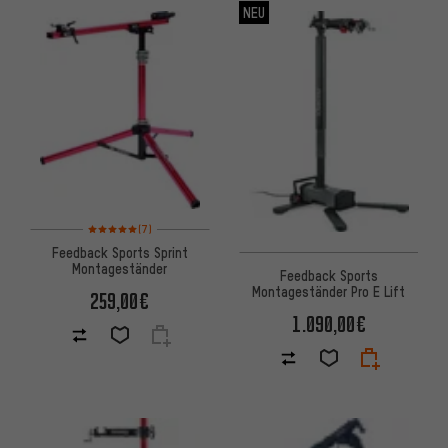
NEU
Bewertungen: 5 von 5 basierend auf 7 Bewertungen
(7)
Feedback Sports Sprint
Montageständer
Feedback Sports
Montageständer Pro E Lift
259,00€
1.090,00€