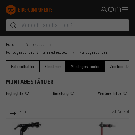
Zur Hauptnavigation springen
Zur Kategorienavigation springen
Zum Inhalt springen
Zu Marken und Newsletter springen
Zur Fußzeile springen
bike-components.de Startseite
Home
Werkstatt
Montageständer & Fahrradhalter
Montageständer
Fahrradhalter
Kleinteile
Montageständer
Zentrierständ
MONTAGESTÄNDER
Highlights
Beratung
Weitere Infos
Filter
31 Artikel
ARTIKEL