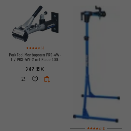
Bewertungen: 4 von 5 basierend auf 5 Bewertungen
(5)
ParkTool Montagearm PRS-4W-
1 / PRS-4W-2 mit Klaue 100-
3C / 100-3D
242,99€
Bewertungen: 4 von 5 basier
(1)