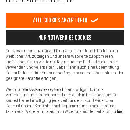
Cookie-Einstellungen
an.
Mehr Komfort
SICHER BEZAHLEN
Dein Shopping-Erlebnis wird komfortabler. Mit Komfort-Cookies
stellen wir Verknüpfungen zu Social Media Plattformen her. So
Alle Cookies akzeptieren
können wir dir weitere nützliche Inhalte und Informationen zur
Verfügung stellen. Zudem hast du die Möglichkeit zusätzliche
Services zu nutzen, die es dir erleichtern die richtigen Produkte zu
Nur Notwendige Cookies
finden. Beispielsweise bieten wir eine Chat-Funktion an, damit
Fragen schnell und unkompliziert beantwortet werden können.
Cookies dienen dazu Dir auf Dich zugeschnittene Inhalte, auch
Basis
werblicher Art, zu zeigen und unsere Webseite zu optimieren.
Hierzu übermitteln wir Deine Daten auch an Dritte, die die Daten
Basis-Cookies gewährleisten, dass Du unsere Webseite
verwenden und verarbeiten. Dabei kann auch eine Übermittlung
grundsätzlich nutzen kannst.
Deiner Daten in Drittländer ohne Angemessenheitsbeschluss oder
SCHNELL ERHALTEN
geeignete Garantie erfolgen.
alle Cookies akzeptierst
Wenn Du
, dann willigst Du in die
Verarbeitung und Datenübermittlung auch in Drittländer ein. Du
kannst Deine Einwilligung jederzeit für die Zukunft widerrufen.
Dann ist unsere Seite aber nicht optimiert und einige Features
hier
fallen aus. Weitere Infos auch zu Widerrufsrechten erhältst Du
.
Lass Dich beraten