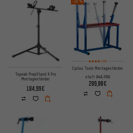
-16 %
Bewertungen: 4 von 5 basier
(2)
Cyclus Tools Montageständer
Topeak PrepStand X Pro
statt
343,70€
Montageständer
289,00€
184,99€