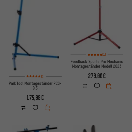
Bewertungen: 5 von 5 basier
(1)
Feedback Sports Pro Mechanic
Montageständer Modell 2023
279,00€
Bewertungen: 5 von 5 basierend auf 5 Bewertungen
(5)
ParkTool Montageständer PCS-
9.3
175,99€