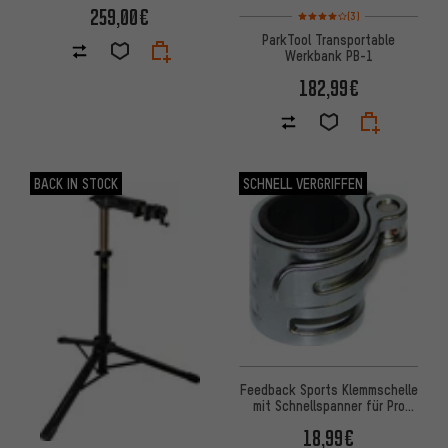
Präsentationsständer
259,00€
Bewertungen: 4 von 5 basier
(3)
ParkTool Transportable
Werkbank PB-1
182,99€
BACK IN STOCK
SCHNELL VERGRIFFEN
Feedback Sports Klemmschelle
mit Schnellspanner für Pro
Elite/Classic/Ultralight
18,99€