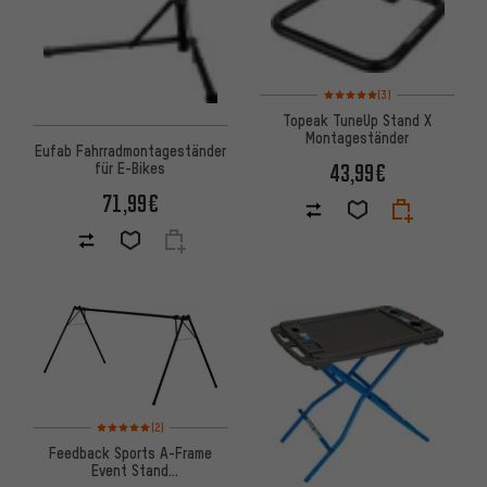
Bewertungen: 5 von 5 basier
(3)
Topeak TuneUp Stand X
Montageständer
Eufab Fahrradmontageständer
43,99€
für E-Bikes
71,99€
Bewertungen: 5 von 5 basierend auf 2 Bewertungen
(2)
Feedback Sports A-Frame
Event Stand