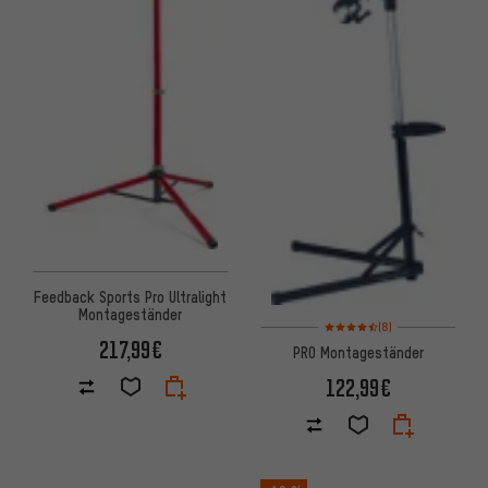
Feedback Sports Pro Ultralight
Montageständer
Bewertungen: 4,5 von 5 basi
(8)
217,99€
PRO Montageständer
122,99€