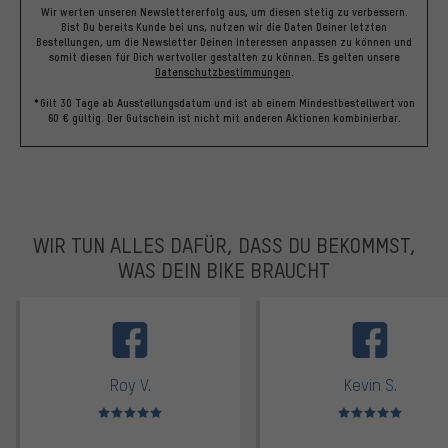
Wir werten unseren Newslettererfolg aus, um diesen stetig zu verbessern.
Bist Du bereits Kunde bei uns, nutzen wir die Daten Deiner letzten
Bestellungen, um die Newsletter Deinen Interessen anpassen zu können und
somit diesen für Dich wertvoller gestalten zu können.
Es gelten unsere
Datenschutzbestimmungen
.
*Gilt 30 Tage ab Ausstellungsdatum und ist ab einem Mindestbestellwert von
60 € gültig. Der Gutschein ist nicht mit anderen Aktionen kombinierbar.
WIR TUN ALLES DAFÜR, DASS DU BEKOMMST,
WAS DEIN BIKE BRAUCHT
facebook
Roy V.
Kevin S.
Bewertungen: 5 von 5
Bewertungen: 5 von 5