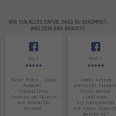
WIR TUN ALLES DAFÜR, DASS DU BEKOMMST,
WAS DEIN BIKE BRAUCHT
facebook
Roy V.
Kevin S.
Bewertungen: 5 von 5
Bewertungen: 5 von 5
Guter Preis, super
Immer extrem
Auswahl,
schneller Versan
freundlicher
Einer meiner
Service am Telefon
Lieblings-
und schneller
Onlineversender
Versand.
und super Suppor
Weiter so!