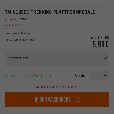
3MIN19SEC TREKKING PLATTFORMPEDALE
Artikel-Nr.:
67207
3
zzgl.
Versandkosten
statt
8,40€
für Lieferung nach
USA
5,99€
schwarz-grau
Versand in 1-3 Werktagen
Anzahl:
1
Lieferung nach USA nicht möglich
In den Warenkorb