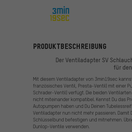
3min19sec
PRODUKTBESCHREIBUNG
Der Ventiladapter SV Schlauc
für de
Mit diesem Ventiladapter von 3min19sec kannst
französisches Ventil, Presta-Ventil) mit einer P
Schrader-Ventil) verfügt. Die beiden Ventilart
nicht miteinander kompatibel. Kennst Du das Pr
Autopumpen haben und Du Deinen Tubelessreife
Ventiladapter nun nicht mehr passieren. Damit D
Schlüsselbund befestigen und mitnehmen. Übrig
Dunlop-Ventile verwenden.