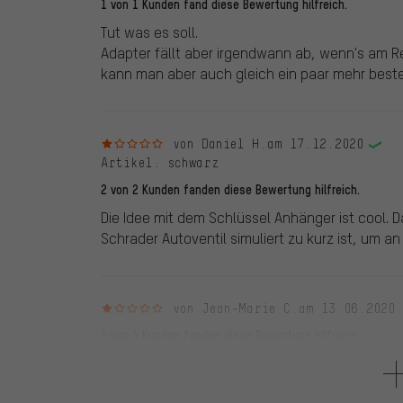
1 von 1 Kunden fand diese Bewertung hilfreich.
Tut was es soll.
Adapter fällt aber irgendwann ab, wenn's am 
kann man aber auch gleich ein paar mehr beste
1 von 5 Sternen
von Daniel H.
am 17.12.2020
Artikel
: schwarz
2 von 2 Kunden fanden diese Bewertung hilfreich.
Die Idee mit dem Schlüssel Anhänger ist cool. 
Schrader Autoventil simuliert zu kurz ist, um an
1 von 5 Sternen
von Jean-Marie C.
am 13.06.2020
4 von 4 Kunden fanden diese Bewertung hilfreich.
Passt nicht auf die Pumpen, die es bei Aralstat
soll ist 5mm zu kurz. Ziemlich nutzlos so.