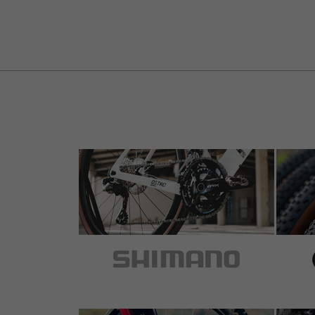
3 von 5 Sternen
von Malte K.
am 02.05.2019
Artikel
: schwarz
Nützliches Gimmick, da bei mir das Gewinde jedo
Daher nur 3 Sterne. Von der Funktion her erfüllt
5 von 5 Sternen
von Franz d.
am 11.10.2018
Mega cooles Ding!!! Echt top was Bike-Compone