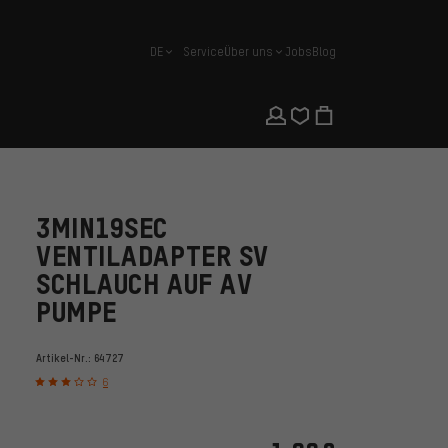
DE
Service
Über uns
Jobs
Blog
Deutsch
3MIN19SEC
VENTILADAPTER SV
SCHLAUCH AUF AV
PUMPE
Artikel-Nr.:
64727
6