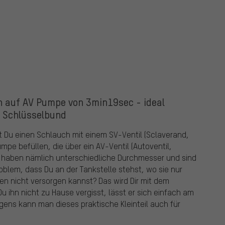
h auf AV Pumpe von 3min19sec - ideal
n Schlüsselbund
 Du einen Schlauch mit einem SV-Ventil (Sclaverand,
umpe befüllen, die über ein AV-Ventil (Autoventil,
en haben nämlich unterschiedliche Durchmesser und sind
oblem, dass Du an der Tankstelle stehst, wo sie nur
n nicht versorgen kannst? Das wird Dir mit dem
u ihn nicht zu Hause vergisst, lässt er sich einfach am
ens kann man dieses praktische Kleinteil auch für