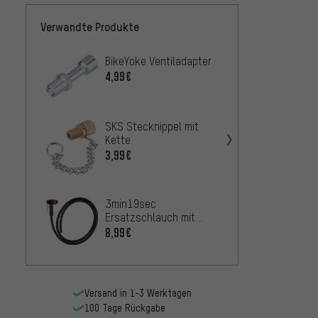
Verwandte Produkte
BikeYoke Ventiladapter
SKS M
Pumpe
4,99€
7,99€
SKS Stecknippel mit
3min1
Kette
Ersatz
3,99€
Pumpe
2,99€
Stand
Topeak
3min19sec
Presta
Ersatzschlauch mit
10,99
Pumpenkopf für
8,99€
Aluminium Standpumpe
Versand in 1-3 Werktagen
100 Tage Rückgabe