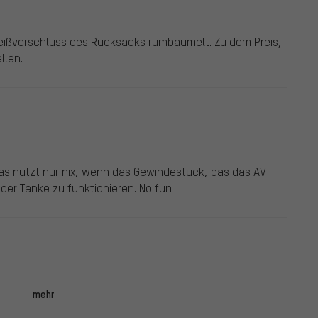
Reißverschluss des Rucksacks rumbaumelt. Zu dem Preis,
llen.
Das nützt nur nix, wenn das Gewindestück, das das AV
 der Tanke zu funktionieren. No fun
ionen gibt. Das Gewinde, dass das AV Ventil simulieren
mehr