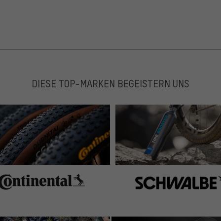
ch nicht so fest war, ist der Adapter leider abgefallen.
 er aber seinen Zweck.
DIESE TOP-MARKEN BEGEISTERN UNS
nts da rausgebracht hat.