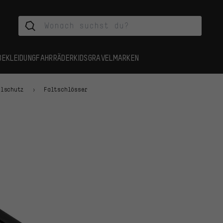
BEKLEIDUNG
FAHRRÄDER
KIDS
GRAVEL
MARKEN
hlschutz
Faltschlösser