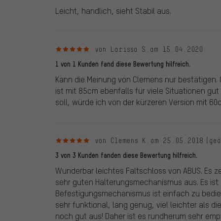
Leicht, handlich, sieht Stabil aus.
5 von 5 Sternen
von Larissa S.
am 15.04.2020
1 von 1 Kunden fand diese Bewertung hilfreich.
Kann die Meinung von Clemens nur bestätigen. 
ist mit 85cm ebenfalls für viele Situationen 
soll, würde ich von der kürzeren Version mit 6
5 von 5 Sternen
von Clemens K.
am 25.05.2018
(ge
3 von 3 Kunden fanden diese Bewertung hilfreich.
Wunderbar leichtes Faltschloss von ABUS. Es ze
sehr guten Halterungsmechanismus aus. Es ist 
Befestigungsmechanismus ist einfach zu bediene
sehr funktional, lang genug, viel leichter als 
noch gut aus! Daher ist es rundherum sehr emp