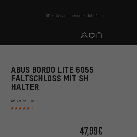
DE
Service
Über uns
Jobs
Blog
Deutsch
ABUS BORDO LITE 6055
FALTSCHLOSS MIT SH
HALTER
Artikel-Nr.:
61251
3
47,99€