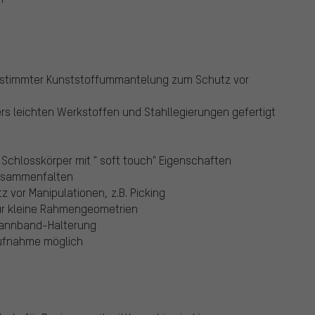
gestimmter Kunststoffummantelung zum Schutz vor
s leichten Werkstoffen und Stahllegierungen gefertigt
 Schlosskörper mit " soft touch" Eigenschaften
Zusammenfalten
 vor Manipulationen, z.B. Picking
für kleine Rahmengeometrien
pannband-Halterung
aufnahme möglich