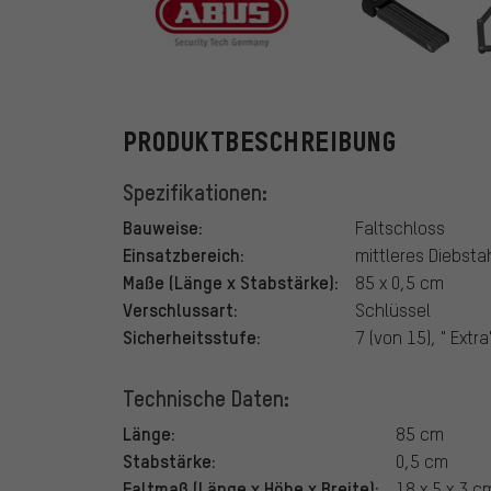
ABUS
PRODUKTBESCHREIBUNG
Spezifikationen:
Bauweise:
Faltschloss
Einsatzbereich:
mittleres Diebsta
Maße (Länge x Stabstärke):
85 x 0,5 cm
Verschlussart:
Schlüssel
Sicherheitsstufe:
7 (von 15), " Extra
Technische Daten:
Länge:
85 cm
Stabstärke:
0,5 cm
Faltmaß (Länge x Höhe x Breite):
18 x 5 x 3 c