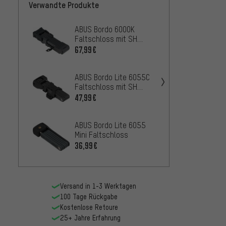
Verwandte Produkte
ABUS Bordo 6000K
ABUS u
Faltschloss mit SH
Faltsc
Halter
Trans
67,99€
45,99
ABUS Bordo Lite 6055C
ABUS 
Faltschloss mit SH
Faltsc
Halter
Sattel
47,99€
61,99
Rainc
ABUS Bordo Lite 6055
ABUS B
Mini Faltschloss
6055C 
SH Hal
36,99€
43,99
Versand in 1-3 Werktagen
100 Tage Rückgabe
Kostenlose Retoure
25+ Jahre Erfahrung