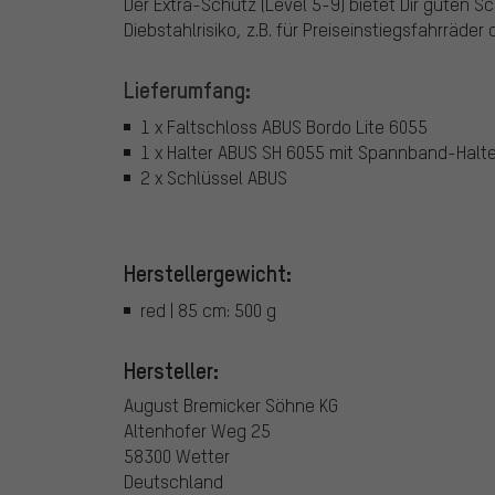
Der Extra-Schutz (Level 5-9) bietet Dir guten S
Diebstahlrisiko, z.B. für Preiseinstiegsfahrräde
Lieferumfang:
1 x Faltschloss ABUS Bordo Lite 6055
1 x Halter ABUS SH 6055 mit Spannband-Halt
2 x Schlüssel ABUS
Herstellergewicht:
red | 85 cm: 500 g
Hersteller:
August Bremicker Söhne KG
Altenhofer Weg 25
58300 Wetter
Deutschland