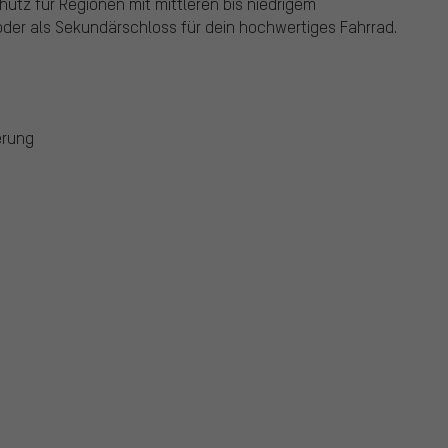
chutz für Regionen mit mittleren bis niedrigem
r oder als Sekundärschloss für dein hochwertiges Fahrrad.
erung